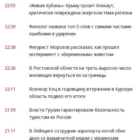
22:55
«Живая Кубань»: Крыму грозит блэкаут,
критически повреждена энергосистема региона
22:39
Филолог назвала топ-5 слов с самыми частыми
ошибками в ударении
22:38
Фигурист Морозов рассказал, как прошел
эксперимент с «беременным» животом
22:26
В Ростовской области на треть выросло число
желающих вернуться из-за границы
22:11
Военкор Коц в годовщину вторжения в Курскую
область подвел его итоги
21:59
Власти Грузии гарантировали безопасность
туристам из России
21:11
В Лейпциге сотрудник аэропорта ногой сбил
дрон со взрывчаткой рядом с украинским