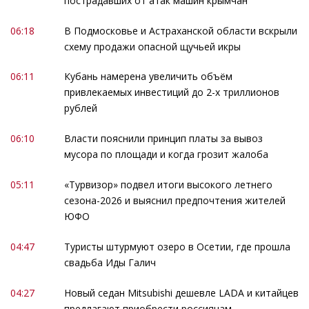
пострадавших от атак машин крымчан
06:18
В Подмосковье и Астраханской области вскрыли
схему продажи опасной щучьей икры
06:11
Кубань намерена увеличить объём
привлекаемых инвестиций до 2-х триллионов
рублей
06:10
Власти пояснили принцип платы за вывоз
мусора по площади и когда грозит жалоба
05:11
«Турвизор» подвел итоги высокого летнего
сезона-2026 и выяснил предпочтения жителей
ЮФО
04:47
Туристы штурмуют озеро в Осетии, где прошла
свадьба Иды Галич
04:27
Новый седан Mitsubishi дешевле LADA и китайцев
предлагают приобрести россиянам