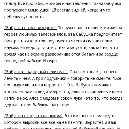
голод. Все просьбы, мольбы и наставления такая бабушка
пропускает мимо ушей. Ей всегда видней, когда и что
ребенку нужно есть.
"Бабушка с телевизором".
Погруженная в перипетии жизни
героев любимых телесериалов, эта бабушка предпочитает
смотреть кино и ток-шоу вместо чтения сказок своим
внукам. Ей недосуг учить стихи и мяукать, как котик, в то
время как на экране разворачиваются баталии за сердце
очередной рабыни Изауры.
"Бабушка - народный целитель".
Она сама знает, от чего
лечить и чем. А про подгузники и говорить не смейте. "Все
вон выросли, и ваш вырастет!". Эта бабушка помашет
костылем вам вслед и уберет подальше оставленные вами
капли в нос. Алоэ с медом и соком лука - это то, что всегда
держит такая бабушка наготове.
"Бабушка с подзатыльником".
Это именно тот метод, на
котором выросли все-все на ее памяти. Вырастет и ваш
ребенок, если оставлять его с такой бабушкой почаще. И