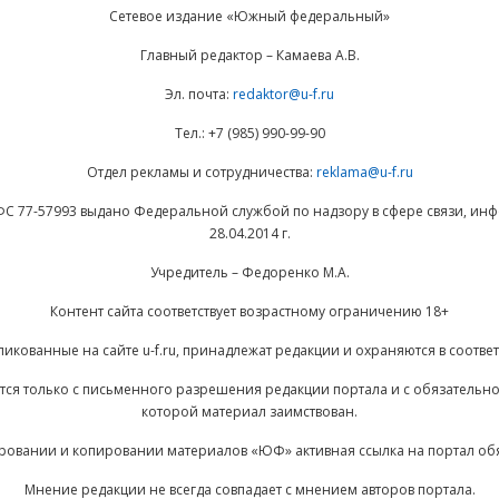
Сетевое издание «Южный федеральный»
Главный редактор – Камаева А.В.
Эл. почта:
redaktor@u-f.ru
Тел.: +7 (985) 990-99-90
Отдел рекламы и сотрудничества:
reklama@u-f.ru
ФС 77-57993 выдано Федеральной службой по надзору в сфере связи, и
28.04.2014 г.
Учредитель – Федоренко М.А.
Контент сайта соответствует возрастному ограничению 18+
ликованные на сайте u-f.ru, принадлежат редакции и охраняются в соответ
ается только с письменного разрешения редакции портала и с обязательн
которой материал заимствован.
ровании и копировании материалов «ЮФ» активная ссылка на портал об
Мнение редакции не всегда совпадает с мнением авторов портала.