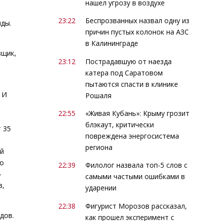
нашел угрозу в воздухе
23:22
Беспрозванных назвал одну из
иды.
причин пустых колонок на АЗС
в Калининграде
вщик,
23:12
Пострадавшую от наезда
катера под Саратовом
пытаются спасти в клинике
 И
Рошаля
22:55
«Живая Кубань»: Крыму грозит
блэкаут, критически
 35
повреждена энергосистема
региона
ей
но
22:39
Филолог назвала топ-5 слов с
-
самыми частыми ошибками в
в,
ударении
22:38
Фигурист Морозов рассказал,
дов.
как прошел эксперимент с