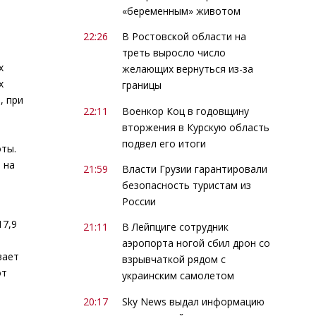
«беременным» животом
22:26
В Ростовской области на
треть выросло число
х
желающих вернуться из-за
х
границы
, при
22:11
Военкор Коц в годовщину
вторжения в Курскую область
подвел его итоги
ты.
 на
21:59
Власти Грузии гарантировали
безопасность туристам из
России
17,9
21:11
В Лейпциге сотрудник
аэропорта ногой сбил дрон со
вает
взрывчаткой рядом с
от
украинским самолетом
20:17
Sky News выдал информацию