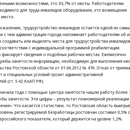
иченными возможностями, это 93,7% от квоты. Работодателям
ходимого для труда инвалидов оборудования, это возмещение
 место.
к сожалению, трудоустройство инвалидов остается одной из самы
зи с чем администрация города напоминает работодателям об и
ы создавать или выделять места для трудоустройства инвалидов
 соответствии с индивидуальной программой реабилитации.
 фиксирует сведения о подобных рабочих местах. Ежемесячно
лужбы занятости информацию, необходимую для выполнения кво
ства Ростовской области от 01.06.2012 № 476. Отказ от приема
ст и специальных условий грозит административной
й (ст. 5.42 КоАП РФ).
с начала года с помощью Центра занятости нашли работу более 
ужбы занятости. Эти цифры – результат планомерной реализации
ния». Что касается статистики, то Ростовская область выигры
 уровень регистрируемой безработицы ростовчан составил 0,5% 
ероссийского показателя, который держится на уровне 1,2%.