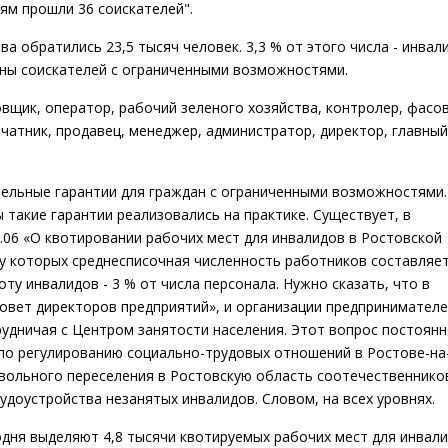
ям прошли 36 соискателей".
а обратились 23,5 тысяч человек. 3,3 % от этого числа - инвал
вины соискателей с ограниченными возможностями.
вщик, оператор, рабочий зеленого хозяйства, контролер, фасо
ечатник, продавец, менеджер, администратор, директор, главный
ельные гарантии для граждан с ограниченными возможностями.
 такие гарантии реализовались на практике. Существует, в
3.06 «О квотировании рабочих мест для инвалидов в Ростовской
 у которых среднесписочная численность работников составляет
оту инвалидов - 3 % от числа персонала. Нужно сказать, что в
Совет директоров предприятий», и организации предпринимател
удничая с Центром занятости населения. Этот вопрос постоян
 по регулированию социально-трудовых отношений в Ростове-на
вольного переселения в Ростовскую область соотечественнико
удоустройства незанятых инвалидов. Словом, на всех уровнях.
одня выделяют 4,8 тысячи квотируемых рабочих мест для инвали