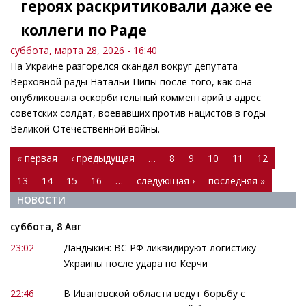
героях раскритиковали даже ее
коллеги по Раде
суббота, марта 28, 2026 - 16:40
На Украине разгорелся скандал вокруг депутата
Верховной рады Натальи Пипы после того, как она
опубликовала оскорбительный комментарий в адрес
советских солдат, воевавших против нацистов в годы
Великой Отечественной войны.
Страницы
« первая
‹ предыдущая
…
8
9
10
11
12
13
14
15
16
…
следующая ›
последняя »
НОВОСТИ
суббота, 8 Авг
23:02
Дандыкин: ВС РФ ликвидируют логистику
Украины после удара по Керчи
22:46
В Ивановской области ведут борьбу с