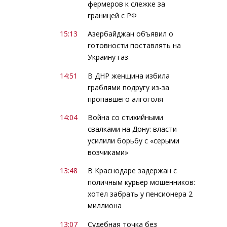
фермеров к слежке за
границей с РФ
15:13
Азербайджан объявил о
готовности поставлять на
Украину газ
14:51
В ДНР женщина избила
граблями подругу из-за
пропавшего алгоголя
14:04
Война со стихийными
свалками на Дону: власти
усилили борьбу с «серыми
возчиками»
13:48
В Краснодаре задержан с
поличным курьер мошенников:
хотел забрать у пенсионера 2
миллиона
13:07
Судебная точка без