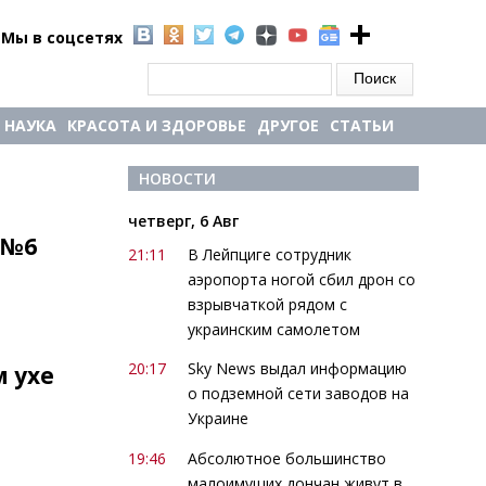
Мы в соцсетях
Форма поиска
Поиск
НАУКА
КРАСОТА И ЗДОРОВЬЕ
ДРУГОЕ
СТАТЬИ
НОВОСТИ
четверг, 6 Авг
 №6
21:11
В Лейпциге сотрудник
аэропорта ногой сбил дрон со
взрывчаткой рядом с
украинским самолетом
20:17
Sky News выдал информацию
 ухе
о подземной сети заводов на
Украине
19:46
Абсолютное большинство
малоимущих дончан живут в