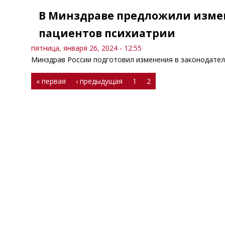
В Минздраве предложили измен
пациентов психиатрии
пятница, января 26, 2024 - 12:55
Минздрав России подготовил изменения в законодател
Страницы
« первая
‹ предыдущая
1
2