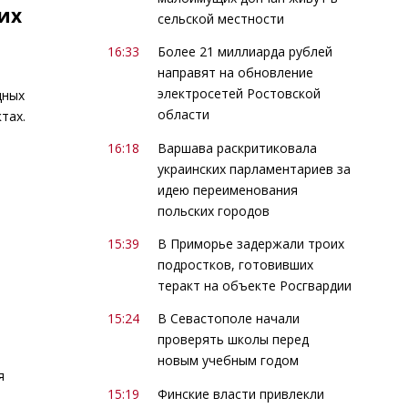
их
сельской местности
16:33
Более 21 миллиарда рублей
направят на обновление
электросетей Ростовской
дных
области
тах.
16:18
Варшава раскритиковала
украинских парламентариев за
идею переименования
польских городов
15:39
В Приморье задержали троих
подростков, готовивших
теракт на объекте Росгвардии
15:24
В Севастополе начали
проверять школы перед
новым учебным годом
я
15:19
Финские власти привлекли