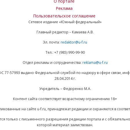
О портале
Реклама
Пользовательское соглашение
Сетевое издание «Южный федеральный»
Главный редактор – Камаева А.В.
Эл. почта:
redaktor@u-f.ru
Тел.: +7 (985) 990-99-90
Отдел рекламы и сотрудничества:
reklama@u-f.ru
ФС 77-57993 выдано Федеральной службой по надзору в сфере связи, и
28.04.2014 г.
Учредитель – Федоренко М.А.
Контент сайта соответствует возрастному ограничению 18+
ликованные на сайте u-f.ru, принадлежат редакции и охраняются в соответ
ается только с письменного разрешения редакции портала и с обязательн
которой материал заимствован.