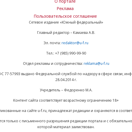
О портале
Реклама
Пользовательское соглашение
Сетевое издание «Южный федеральный»
Главный редактор – Камаева А.В.
Эл. почта:
redaktor@u-f.ru
Тел.: +7 (985) 990-99-90
Отдел рекламы и сотрудничества:
reklama@u-f.ru
ФС 77-57993 выдано Федеральной службой по надзору в сфере связи, и
28.04.2014 г.
Учредитель – Федоренко М.А.
Контент сайта соответствует возрастному ограничению 18+
ликованные на сайте u-f.ru, принадлежат редакции и охраняются в соответ
ается только с письменного разрешения редакции портала и с обязательн
которой материал заимствован.