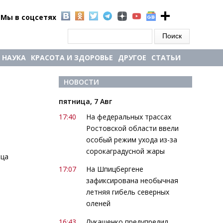
Мы в соцсетях
Форма поиска
Поиск
НАУКА
КРАСОТА И ЗДОРОВЬЕ
ДРУГОЕ
СТАТЬИ
НОВОСТИ
пятница, 7 Авг
а
17:40
На федеральных трассах
Ростовской области ввели
особый режим ухода из-за
сорокаградусной жары
нца
17:07
На Шпицбергене
зафиксирована необычная
летняя гибель северных
оленей
16:43
Лукашенко предупредил