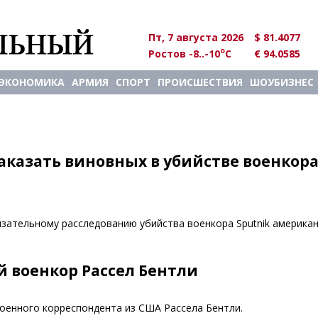
Пт, 7 августа 2026
$ 81.4077
o
Ростов -8..-10
C
€ 94.0585
ЭКОНОМИКА
АРМИЯ
СПОРТ
ПРОИСШЕСТВИЯ
ШОУБИЗНЕС
аказать виновных в убийстве военкор
язательному расследованию убийства военкора Sputnik америка
 военкор Рассел Бентли
оенного корреспондента из США Рассела Бентли.