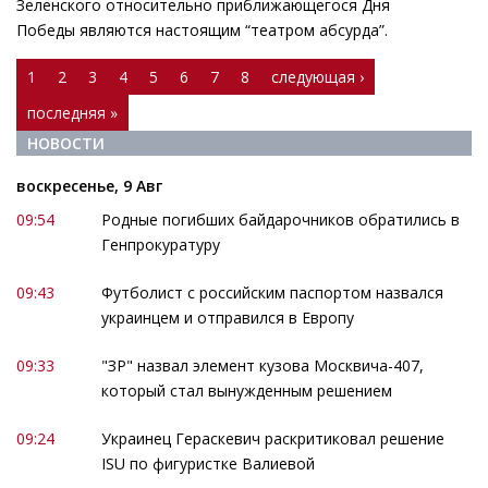
Зеленского относительно приближающегося Дня
Победы являются настоящим “театром абсурда”.
Страницы
1
2
3
4
5
6
7
8
следующая ›
последняя »
НОВОСТИ
воскресенье, 9 Авг
09:54
Родные погибших байдарочников обратились в
Генпрокуратуру
09:43
Футболист с российским паспортом назвался
украинцем и отправился в Европу
09:33
"ЗР" назвал элемент кузова Москвича-407,
который стал вынужденным решением
09:24
Украинец Гераскевич раскритиковал решение
ISU по фигуристке Валиевой