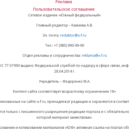
Реклама
Пользовательское соглашение
Сетевое издание «Южный федеральный»
Главный редактор – Камаева А.В.
Эл. почта:
redaktor@u-f.ru
Тел.: +7 (985) 990-99-90
Отдел рекламы и сотрудничества:
reklama@u-f.ru
ФС 77-57993 выдано Федеральной службой по надзору в сфере связи, и
28.04.2014 г.
Учредитель – Федоренко М.А.
Контент сайта соответствует возрастному ограничению 18+
ликованные на сайте u-f.ru, принадлежат редакции и охраняются в соответ
ается только с письменного разрешения редакции портала и с обязательн
которой материал заимствован.
ровании и копировании материалов «ЮФ» активная ссылка на портал об