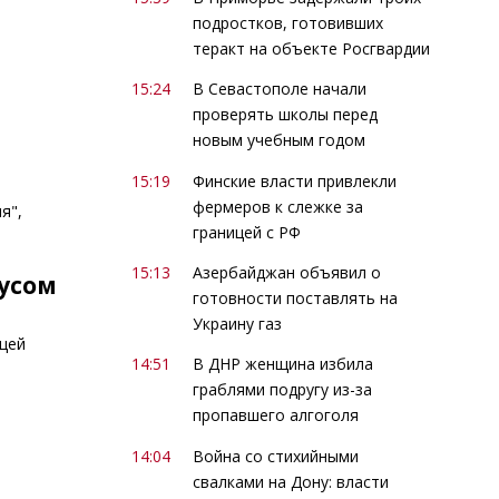
подростков, готовивших
теракт на объекте Росгвардии
15:24
В Севастополе начали
проверять школы перед
новым учебным годом
15:19
Финские власти привлекли
фермеров к слежке за
я",
границей с РФ
15:13
Азербайджан объявил о
русом
готовности поставлять на
Украину газ
щей
14:51
В ДНР женщина избила
граблями подругу из-за
пропавшего алгоголя
14:04
Война со стихийными
свалками на Дону: власти