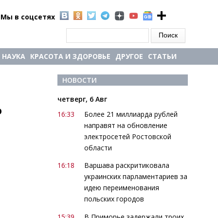
Мы в соцсетях
Форма поиска
Поиск
НАУКА
КРАСОТА И ЗДОРОВЬЕ
ДРУГОЕ
СТАТЬИ
НОВОСТИ
четверг, 6 Авг
ю
16:33
Более 21 миллиарда рублей
направят на обновление
электросетей Ростовской
области
16:18
Варшава раскритиковала
украинских парламентариев за
идею переименования
польских городов
15:39
В Приморье задержали троих