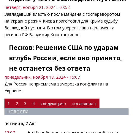
четверг, ноября 21, 2024 - 07:52
Завладевший властью после майдана с госпереворотом
на Украине режим Киева приготовил для Крыма судьбу
безлюдной пустыни. В этом уверен глава парламента
региона РФ Владимир Константинов.
Песков: Решение США по ударам
вглубь России, если оно принято,
не останется без ответа
понедельник, ноября 18, 2024 - 15:07
Для России неприемлема заморозка конфликта на
Украине.
Страницы
1
2
3
4
следующая ›
последняя »
НОВОСТИ
пятница, 7 Авг
17:07
На Шпицбергене зафиксирована необычная