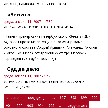
ДВОРЕЦ ЕДИНОБОРСТВ В ГРОЗНОМ
«Зенит»
среда, апреля 11, 2007 - 17:30
ДИК АДВОКАТ ВОЗВРАЩАЕТ АРШАВИНА
Главный тренер санкт-петербургского «Зенита« Дик
Адвокаат прояснил ситуацию с тремя игроками
основного состава (Андрей Аршавин, Александр Анюков
и Игорь Денисов), отстраненных от тренировок и
переведенных в дубль команды.
Суд да дело
среда, апреля 11, 2007 - 17:29
«СПАРТАК» ПЫТАЕТСЯ ЗАСТУПИТЬСЯ ЗА СВОИХ
БОЛЕЛЬЩИКОВ
Страницы
« первая
‹ предыдущая
…
897
898
899
900
901
902
903
904
905
…
следующая ›