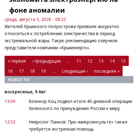
фоне аномалии
среда, августа 5, 2026 - 08:32
Жителей Крымского полуострова призвали аккуратно
относиться к потреблению электричества в период
экстремальной жары. Такую рекомендацию озвучили
представители компании «Крымэнерго».
Страницы
« первая
‹ предыдущая
…
11
12
13
14
15
16
17
18
19
…
следующая ›
последняя »
НОВОСТИ
воскресенье, 9 Авг
13:09
Военкор Коц подвел итоги 40-дневной операции
Зеленского по принуждению России к миру
12:53
Невролог Панков: При «микроинсульте» также
требуется экстренная помощь