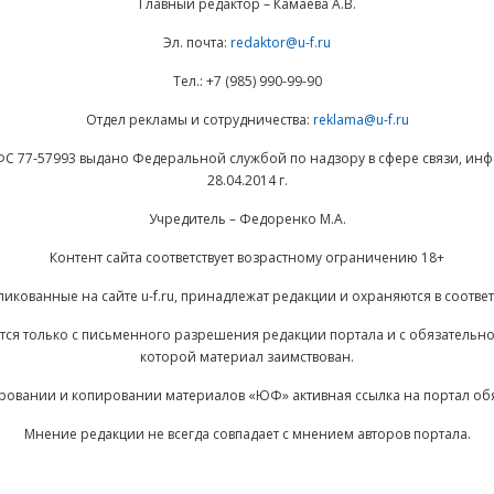
Главный редактор – Камаева А.В.
Эл. почта:
redaktor@u-f.ru
Тел.: +7 (985) 990-99-90
Отдел рекламы и сотрудничества:
reklama@u-f.ru
ФС 77-57993 выдано Федеральной службой по надзору в сфере связи, и
28.04.2014 г.
Учредитель – Федоренко М.А.
Контент сайта соответствует возрастному ограничению 18+
ликованные на сайте u-f.ru, принадлежат редакции и охраняются в соответ
ается только с письменного разрешения редакции портала и с обязательн
которой материал заимствован.
ровании и копировании материалов «ЮФ» активная ссылка на портал об
Мнение редакции не всегда совпадает с мнением авторов портала.