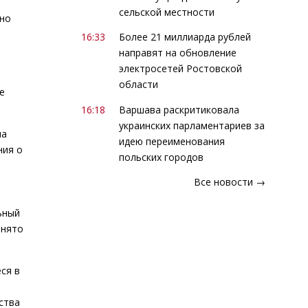
сельской местности
сно
16:33
Более 21 миллиарда рублей
направят на обновление
электросетей Ростовской
области
е
16:18
Варшава раскритиковала
украинских парламентариев за
на
идею переименования
ния о
польских городов
Все новости →
ьный
инято
ся в
ства