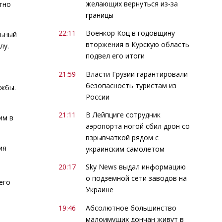
желающих вернуться из-за
тно
границы
22:11
Военкор Коц в годовщину
льный
вторжения в Курскую область
лу.
подвел его итоги
21:59
Власти Грузии гарантировали
безопасность туристам из
яжбы.
России
21:11
В Лейпциге сотрудник
им в
аэропорта ногой сбил дрон со
взрывчаткой рядом с
ия
украинским самолетом
20:17
Sky News выдал информацию
о подземной сети заводов на
его
Украине
19:46
Абсолютное большинство
малоимущих дончан живут в