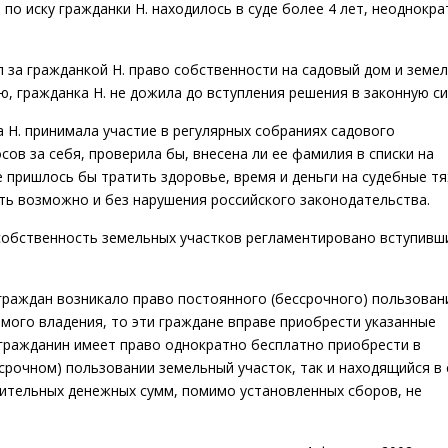
по иску гражданки Н. находилось в суде более 4 лет, неоднокра
 за гражданкой Н. право собственности на садовый дом и земе
, гражданка Н. не дожила до вступления решения в законную си
а Н. принимала участие в регулярных собраниях садового
сов за себя, проверила бы, внесена ли ее фамилия в списки на
е пришлось бы тратить здоровье, время и деньги на судебные т
ть возможно и без нарушения российского законодательства.
собственность земельных участков регламентировано вступивш
 граждан возникало право постоянного (бессрочного) пользован
мого владения, то эти граждане вправе приобрести указанные
 гражданин имеет право однократно бесплатно приобрести в
срочном) пользовании земельный участок, так и находящийся в 
ительных денежных сумм, помимо установленных сборов, не