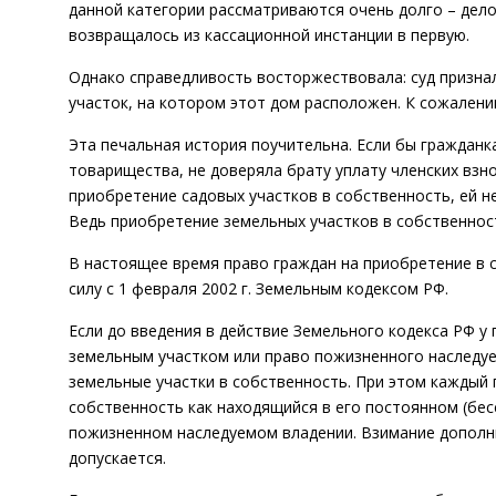
данной категории рассматриваются очень долго – дело 
возвращалось из кассационной инстанции в первую.
Однако справедливость восторжествовала: суд признал
участок, на котором этот дом расположен. К сожалению
Эта печальная история поучительна. Если бы гражданк
товарищества, не доверяла брату уплату членских взно
приобретение садовых участков в собственность, ей н
Ведь приобретение земельных участков в собственнос
В настоящее время право граждан на приобретение в 
силу с 1 февраля 2002 г. Земельным кодексом РФ.
Если до введения в действие Земельного кодекса РФ у
земельным участком или право пожизненного наследуе
земельные участки в собственность. При этом каждый
собственность как находящийся в его постоянном (бес
пожизненном наследуемом владении. Взимание дополн
допускается.