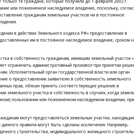
 только те граждане, которые получили до 1 февраля 2002 г.
ание или пожизненное наследуемое владение, поскольку, согла
оставление гражданам земельных участков ни в постоянное
ладения.
введении в действие Земельного кодекса РФ» предоставление в
едоставленных им в постоянное наследуемое владение, сроком н
стка в собственность гражданам, имевшим земельный участок 
ляет ограничить административный произвол при принятии реше
нам. Исполнительный орган государственной власти или орган
ение о предоставлении заявителю в собственность земельного
ванных прав, обязан принять соответствующее решение в
нии земельного участка в собственность в случаях, когда земел
очном) пользовании или пожизненном наследуемом владении, пр
гражданам могут предоставляться земельные участки, находящие
 данного правила могут быть сделаны исключения. Например,
 дачного строительства, индивидуального жилищного строитель