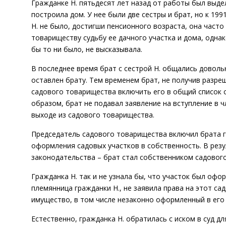
Гражданке Н. пятьдесят лет назад от работы был выде
построила дом. У нее были две сестры и брат, но к 199
Н. не было, достигши пенсионного возраста, она част
товариществу судьбу ее дачного участка и дома, одна
бы то ни было, не высказывала.
В последнее время брат с сестрой Н. общались доволь
оставлен брату. Тем временем брат, не получив разреш
садового товарищества включить его в общий список 
образом, брат не подавал заявление на вступление в ч
выходе из садового товарищества.
Председатель садового товарищества включил брата г
оформления садовых участков в собственность. В резу
законодательства – брат стал собственником садового
Гражданка Н. так и не узнала бы, что участок был офор
племянница гражданки Н., не заявила права на этот сад
имущество, в том числе незаконно оформленный в его 
Естественно, гражданка Н. обратилась с иском в суд д