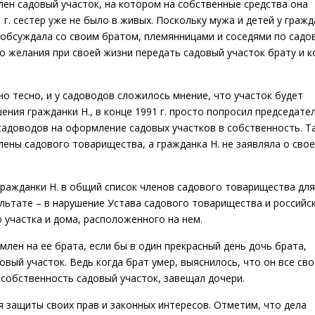
лен садовый участок, на котором на собственные средства она
1 г. сестер уже не было в живых. Поскольку мужа и детей у граж
о обсуждала со своим братом, племянницами и соседями по садо
ко желания при своей жизни передать садовый участок брату и к
но тесно, и у садоводов сложилось мнение, что участок будет
ения гражданки Н., в конце 1991 г. просто попросил председате
садоводов на оформление садовых участков в собственность. Т
лены садового товарищества, а гражданка Н. не заявляла о сво
ражданки Н. в общий список членов садового товарищества для
льтате – в нарушение Устава садового товарищества и российс
 участка и дома, расположенного на нем.
млен на ее брата, если бы в один прекрасный день дочь брата,
овый участок. Ведь когда брат умер, выяснилось, что он все сво
собственность садовый участок, завещал дочери.
ля защиты своих прав и законных интересов. Отметим, что дела