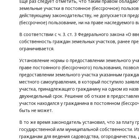
Еще раз следует отметить, что таким правом обладают
земельные участки в постоянное (бессрочное) пользов
действующему законодательству, не допускается пред
(бессрочное) пользование, ни на праве наследуемого в
В соответствии с ч. 3. ст. 3 Федерального закона «О 
собственность граждан земельных участков, ранее пр
ограничивается.
Установление нормы о предоставлении земельного уча
праве постоянного (бессрочного) пользования, позво
предоставлении земельного участка указанным гражда
местного самоуправления, в который поступило заявл
участка, принадлежащего гражданину на одном из наз
двухнедельный срок. Решение об отказе в предоставле
участок находился у гражданина в постоянном (бесср
быть не может.
В то же время законодатель установил, что за плату 
государственной или муниципальной собственности. Из
гражданам для ведения садоводства, огородничества,