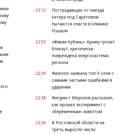
данки
23:12
Пострадавшую от наезда
вому
катера под Саратовом
ому
пытаются спасти в клинике
Рошаля
22:55
«Живая Кубань»: Крыму грозит
ля
блэкаут, критически
аким
повреждена энергосистема
ем
региона
22:39
Филолог назвала топ-5 слов с
самыми частыми ошибками в
кого
ударении
22:38
Фигурист Морозов рассказал,
как прошел эксперимент с
е
«беременным» животом
22:26
В Ростовской области на
треть выросло число