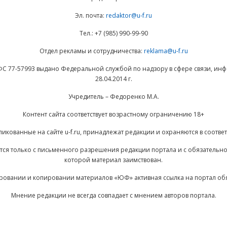
Эл. почта:
redaktor@u-f.ru
Тел.: +7 (985) 990-99-90
Отдел рекламы и сотрудничества:
reklama@u-f.ru
ФС 77-57993 выдано Федеральной службой по надзору в сфере связи, и
28.04.2014 г.
Учредитель – Федоренко М.А.
Контент сайта соответствует возрастному ограничению 18+
ликованные на сайте u-f.ru, принадлежат редакции и охраняются в соответ
ается только с письменного разрешения редакции портала и с обязательн
которой материал заимствован.
ровании и копировании материалов «ЮФ» активная ссылка на портал об
Мнение редакции не всегда совпадает с мнением авторов портала.