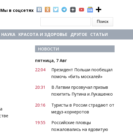
Мы в соцсетях
Форма поиска
Поиск
НАУКА
КРАСОТА И ЗДОРОВЬЕ
ДРУГОЕ
СТАТЬИ
НОВОСТИ
пятница, 7 Авг
22:04
Президент Польши пообещал
помочь «бить москалей»
20:31
В Латвии прозвучал призыв
похитить Путина и Лукашенко
20:16
Туристы в России страдают от
та
медуз-корнеротов
стве
19:55
Российские пловцы
пожаловались на ядовитую