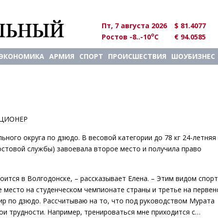
Пт, 7 августа 2026
$ 81.4077
o
Ростов -8..-10
C
€ 94.0585
ЭКОНОМИКА
АРМИЯ
СПОРТ
ПРОИСШЕСТВИЯ
ШОУБИЗНЕС
ИЦИОНЕР
ого округа по дзюдо. В весовой категории до 78 кг 24-летняя
остовой службы) завоевала второе место и получила право
оится в Волгодонске, – рассказывает Елена. – Этим видом спор
ое место на студенческом чемпионате страны и третье на первен
р по дзюдо. Рассчитываю на то, что под руководством Мурата
вои трудности. Например, тренироваться мне приходится с…