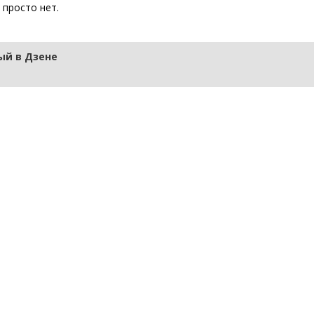
 просто нет.
й в Дзене