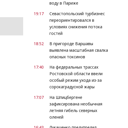
воду в Париже
19:17
Севастопольский турбизнес
переориентировался в
условиях снижения потока
гостей
18:52
В пригороде Варшавы
выявлена масштабная свалка
опасных токсинов
17:40
На федеральных трассах
Ростовской области ввели
особый режим ухода из-за
сорокаградусной жары
17:07
На Шпицбергене
зафиксирована необычная
летняя гибель северных
оленей
16:43
Лукашенко предупредил