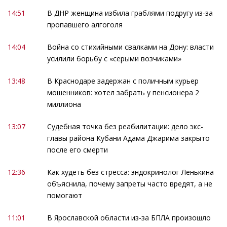
14:51
В ДНР женщина избила граблями подругу из-за
пропавшего алгоголя
14:04
Война со стихийными свалками на Дону: власти
усилили борьбу с «серыми возчиками»
13:48
В Краснодаре задержан с поличным курьер
мошенников: хотел забрать у пенсионера 2
миллиона
13:07
Судебная точка без реабилитации: дело экс-
главы района Кубани Адама Джарима закрыто
после его смерти
12:36
Как худеть без стресса: эндокринолог Ленькина
объяснила, почему запреты часто вредят, а не
помогают
11:01
В Ярославской области из-за БПЛА произошло