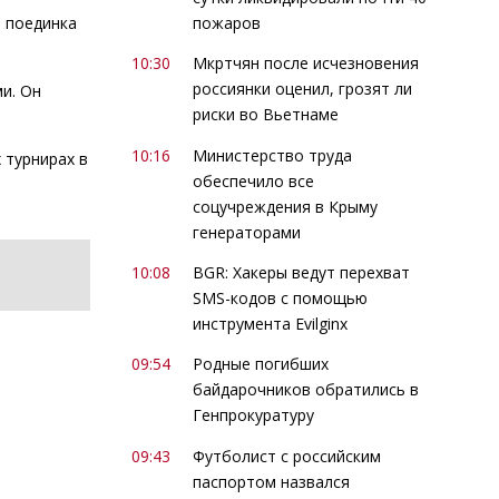
пожаров
т поединка
10:30
Мкртчян после исчезновения
россиянки оценил, грозят ли
и. Он
риски во Вьетнаме
10:16
Министерство труда
 турнирах в
обеспечило все
соцучреждения в Крыму
генераторами
10:08
BGR: Хакеры ведут перехват
SMS-кодов с помощью
инструмента Evilginx
09:54
Родные погибших
байдарочников обратились в
Генпрокуратуру
09:43
Футболист с российским
паспортом назвался