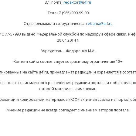
Эл. почта:
redaktor@u-f.ru
Тел.: +7 (985) 990-99-90
Отдел рекламы и сотрудничества:
reklama@u-f.ru
ФС 77-57993 выдано Федеральной службой по надзору в сфере связи, и
28.04.2014 г.
Учредитель – Федоренко М.А.
Контент сайта соответствует возрастному ограничению 18+
ликованные на сайте u-f.ru, принадлежат редакции и охраняются в соответ
ается только с письменного разрешения редакции портала и с обязательн
которой материал заимствован.
ровании и копировании материалов «ЮФ» активная ссылка на портал об
Мнение редакции не всегда совпадает с мнением авторов портала.