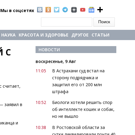
Мы в соцсетях
Форма поиска
Поиск
НАУКА
КРАСОТА И ЗДОРОВЬЕ
ДРУГОЕ
СТАТЬИ
 С 
НОВОСТИ
воскресенье, 9 Авг
11:05
В Астрахани суд встал на
сторону подрядчика и
защитил его от 200 млн
с считает,
штрафа
10:52
Биологи хотели решить спор
 — заявил в
об интеллекте кошек и собак,
но не вышло
иканца и
10:38
В Ростовской области за
сутки ликвидировали почти 40