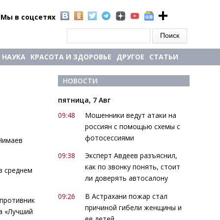
Мы в соцсетях
Форма поиска
Поиск
НАУКА
КРАСОТА И ЗДОРОВЬЕ
ДРУГОЕ
СТАТЬИ
НОВОСТИ
пятница, 7 Авг
09:48
Мошенники ведут атаки на
россиян с помощью схемы с
фотосессиями
Чимаев
09:38
Эксперт Авдеев разъяснил,
как по звонку понять, стоит
в среднем
ли доверять автосалону
09:26
В Астрахани пожар стал
 противник
причиной гибели женщины и
а «Лучший
ее детей