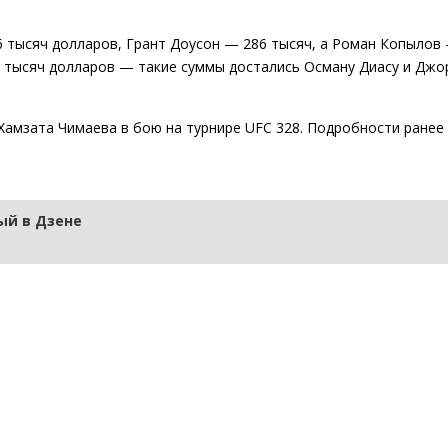
6 тысяч долларов, Грант Доусон — 286 тысяч, а Роман Копылов
0 тысяч долларов — такие суммы достались Осману Диасу и Джо
Хамзата Чимаева в бою на турнире UFC 328. Подробности ранее
й в Дзене