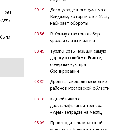
09:19
Дело украденного фильма с
 — 261
Кейджем, который снял Уэст,
рдену
набирает обороты
08:56
В Крыму стартовал сбор
 были
урожая сливы и алычи
08:49
Турэксперты назвали самую
дорогую ошибку в Египте,
совершаемую при
бронировании
08:32
Дроны атаковали несколько
районов Ростовской области
08:18
КДК объявил о
дисквалификации тренера
«Уфы» Тетрадзе на месяц
08:09
Производитель молочной
упаковки «Праймкартонпак»