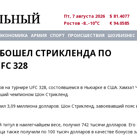
Пт, 7 августа 2026
$ 81.4077
o
Ростов -8..-10
C
€ 94.0585
ЭКОНОМИКА
АРМИЯ
СПОРТ
ПРОИСШЕСТВИЯ
ШОУБИЗНЕС
БОШЕЛ СТРИКЛЕНДА ПО 
FC 328
 на турнире UFC 328, состоявшемся в Ньюарке в США. Хамзат 
авший чемпионом Шон Стрикленд.
вил 3,09 миллиона долларов. Шон Стрикленд, завоевавший пояс 
титул в наилегчайшем весе, получил 742 тысячи долларов. Его
ца также получили по 100 тысяч долларов в качестве бонусов з