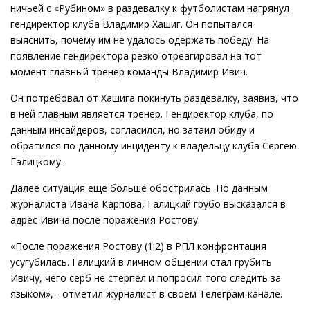
ничьей с «Рубином» в раздевалку к футболистам нагрянул
гендиректор клуба Владимир Хашиг. Он попытался
выяснить, почему им не удалось одержать победу. На
появление гендиректора резко отреагировал на тот
момент главный тренер команды Владимир Ивич.
Он потребовал от Хашига покинуть раздевалку, заявив, что
в ней главным является тренер. Гендиректор клуба, по
данным инсайдеров, согласился, но затаил обиду и
обратился по данному инциденту к владельцу клуба Сергею
Галицкому.
Далее ситуация еще больше обострилась. По данным
журналиста Ивана Карпова, Галицкий грубо высказался в
адрес Ивича после поражения Ростову.
«После поражения Ростову (1:2) в РПЛ конфронтация
усугубилась. Галицкий в личном общении стал грубить
Ивичу, чего серб не стерпел и попросил того следить за
языком», - отметил журналист в своем Телеграм-канале.