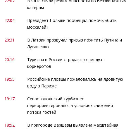
22:07
В Ялте сняли режим опасности по безэкипажным
катерам
22:04
Президент Польши пообещал помочь «бить
москалей»
20:31
В Латвии прозвучал призыв похитить Путина и
Лукашенко
20:16
Туристы в России страдают от медуз-
корнеротов
19:55
Российские пловцы пожаловались на ядовитую
воду в Париже
19:17
Севастопольский турбизнес
переориентировался в условиях снижения
потока гостей
18:52
В пригороде Варшавы выявлена масштабная