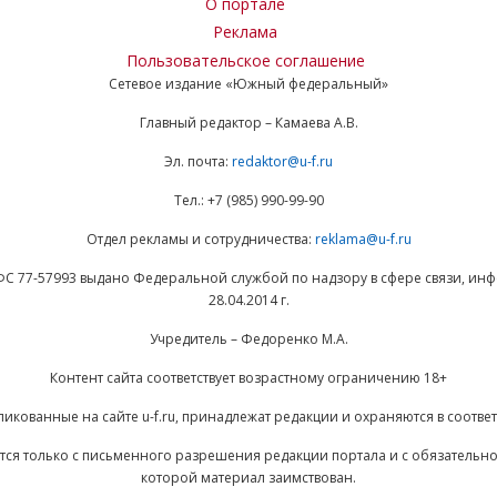
О портале
Реклама
Пользовательское соглашение
Сетевое издание «Южный федеральный»
Главный редактор – Камаева А.В.
Эл. почта:
redaktor@u-f.ru
Тел.: +7 (985) 990-99-90
Отдел рекламы и сотрудничества:
reklama@u-f.ru
ФС 77-57993 выдано Федеральной службой по надзору в сфере связи, и
28.04.2014 г.
Учредитель – Федоренко М.А.
Контент сайта соответствует возрастному ограничению 18+
ликованные на сайте u-f.ru, принадлежат редакции и охраняются в соответ
ается только с письменного разрешения редакции портала и с обязательн
которой материал заимствован.