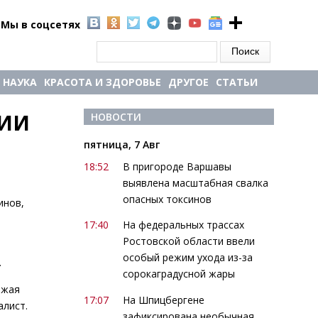
Мы в соцсетях
Форма поиска
Поиск
НАУКА
КРАСОТА И ЗДОРОВЬЕ
ДРУГОЕ
СТАТЬИ
ИИ 
НОВОСТИ
пятница, 7 Авг
18:52
В пригороде Варшавы
выявлена масштабная свалка
опасных токсинов
инов,
17:40
На федеральных трассах
Ростовской области ввели
особый режим ухода из-за
.
сорокаградусной жары
ожая
17:07
На Шпицбергене
алист.
зафиксирована необычная