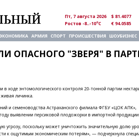
Пт, 7 августа 2026
$ 81.4077
o
Ростов -8..-10
C
€ 94.0585
ЭКОНОМИКА
АРМИЯ
СПОРТ
ПРОИСШЕСТВИЯ
ШОУБИЗНЕС
И ОПАСНОГО "ЗВЕРЯ" В ПАРТ
и в ходе энтомологического контроля 20-тонной партии нектар
 живая личинка.
ний и семеноводства Астраханского филиала ФГБУ «ЦОК АПК»,
 году выявлении персиковой плодожорки в импортной продукции
ую угрозу, поскольку может уничтожить значительную долю ур
сти к ощутимым экономическим потерям», — подчеркнула специ