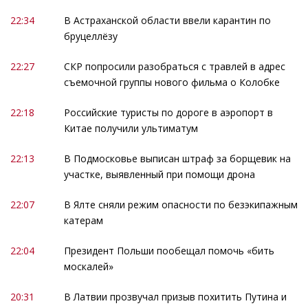
22:34
В Астраханской области ввели карантин по
бруцеллёзу
22:27
СКР попросили разобраться с травлей в адрес
съемочной группы нового фильма о Колобке
22:18
Российские туристы по дороге в аэропорт в
Китае получили ультиматум
22:13
В Подмосковье выписан штраф за борщевик на
участке, выявленный при помощи дрона
22:07
В Ялте сняли режим опасности по безэкипажным
катерам
22:04
Президент Польши пообещал помочь «бить
москалей»
20:31
В Латвии прозвучал призыв похитить Путина и