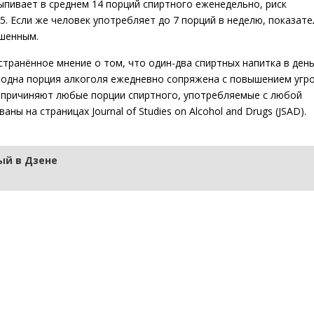
выпивает в среднем 14 порций спиртного еженедельно, риск
5. Если же человек употребляет до 7 порций в неделю, показате
ышенным.
транённое мнение о том, что один-два спиртных напитка в ден
 одна порция алкоголя ежедневно сопряжена с повышением угро
у причиняют любые порции спиртного, употребляемые с любой
 на страницах Journal of Studies on Alcohol and Drugs (JSAD).
й в Дзене