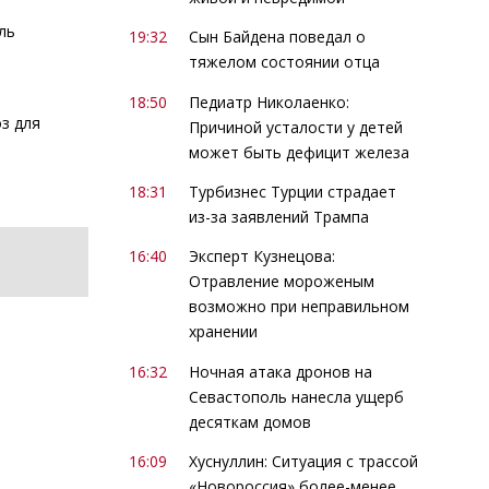
ль
19:32
Сын Байдена поведал о
тяжелом состоянии отца
ь
18:50
Педиатр Николаенко:
з для
Причиной усталости у детей
может быть дефицит железа
18:31
Турбизнес Турции страдает
из-за заявлений Трампа
16:40
Эксперт Кузнецова:
Отравление мороженым
возможно при неправильном
хранении
16:32
Ночная атака дронов на
Севастополь нанесла ущерб
десяткам домов
16:09
Хуснуллин: Ситуация с трассой
«Новороссия» более-менее