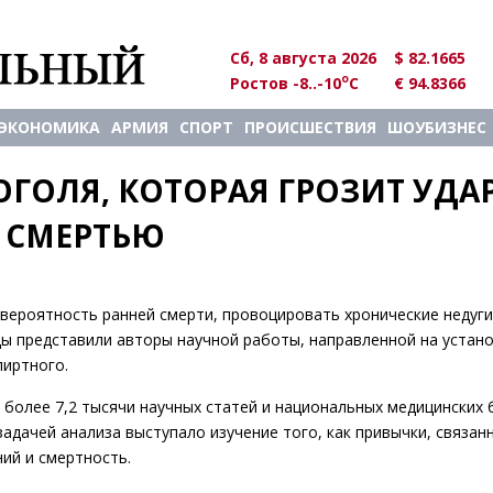
Сб, 8 августа 2026
$ 82.1665
o
Ростов -8..-10
C
€ 94.8366
ЭКОНОМИКА
АРМИЯ
СПОРТ
ПРОИСШЕСТВИЯ
ШОУБИЗНЕС
ОГОЛЯ, КОТОРАЯ ГРОЗИТ УДА
 СМЕРТЬЮ
ероятность ранней смерти, провоцировать хронические недуги
оды представили авторы научной работы, направленной на устан
пиртного.
более 7,2 тысячи научных статей и национальных медицинских 
адачей анализа выступало изучение того, как привычки, связан
ий и смертность.