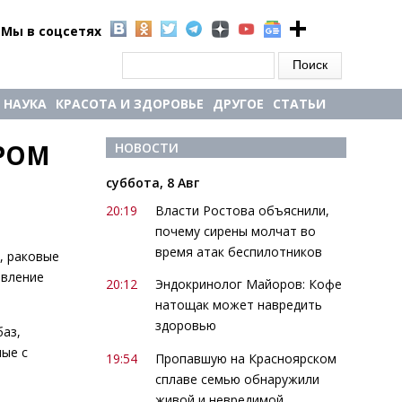
Мы в соцсетях
Форма поиска
Поиск
НАУКА
КРАСОТА И ЗДОРОВЬЕ
ДРУГОЕ
СТАТЬИ
РОМ 
НОВОСТИ
суббота, 8 Авг
20:19
Власти Ростова объяснили,
почему сирены молчат во
время атак беспилотников
, раковые
овление
20:12
Эндокринолог Майоров: Кофе
натощак может навредить
здоровью
баз,
ные с
19:54
Пропавшую на Красноярском
сплаве семью обнаружили
живой и невредимой