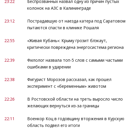
23:22
Беспрозванных назвал одну из причин пустых
колонок на АЗС в Калининграде
23:12
Пострадавшую от наезда катера под Саратовом
пытаются спасти в клинике Рошаля
22:55
«Живая Кубань»: Крыму грозит блэкаут,
критически повреждена энергосистема региона
22:39
Филолог назвала топ-5 слов с самыми частыми
ошибками в ударении
22:38
Фигурист Морозов рассказал, как прошел
эксперимент с «беременным» животом
22:26
В Ростовской области на треть выросло число
желающих вернуться из-за границы
22:11
Военкор Коц в годовщину вторжения в Курскую
область подвел его итоги