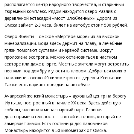
располагается центр народного творчества, и старинный
тюремный комплекс. Рядом находится озеро Разлив с
деревянной эстакадой «Мост Влюбленных». Дорога из
Омска займет 2-3 часа, билет на автобус стоит 500 рублей.
Озеро Эбейты – омское «Мертвое море» из-за высокой
минерализации. Вода здесь держит на плаву, а лечебные
грязи помогают суставам и нервной системе. Вокруг
проложена экотропа. Можно остановиться в частном
секторе или даже в юрте. Местные жители могут встретить
песнями под домбру и угостить пловом. Добраться можно
на машине - около 40 километров от деревни Ксеньевки.
Также есть вариант поездки на автобусе.
Ачаирский женский монастырь – духовный центр на берегу
Иртыша, построенный в начале XX века. Здесь действуют
соборы, часовни и монастырский парк. Главная
достопримечательность – святой источник, который не
замерзает зимой. Есть гостиница для паломников.
Монастырь находится в 50 километрах от Омска.