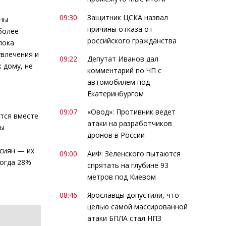
09:30
Защитник ЦСКА назвал
ины
причины отказа от
более
российского гражданства
пока
увлечения и
09:22
Депутат Иванов дал
 дому, не
комментарий по ЧП с
автомобилем под
Екатеринбургом
09:07
«Овод»: Противник ведет
тся вместе
атаки на разработчиков
ны
дронов в России
ссиян — их
09:00
АиФ: Зеленского пытаются
огда 28%.
спрятать на глубине 93
метров под Киевом
08:46
Ярославцы допустили, что
целью самой массированной
атаки БПЛА стал НПЗ