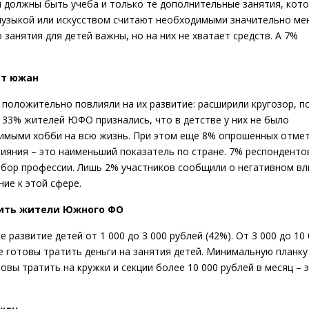
 должны быть учеба и только те дополнительные занятия, кот
 музыкой или искусством считают необходимыми значительно ме
занятия для детей важны, но на них не хватает средств. А 7%
ыт южан
 положительно повлияли на их развитие: расширили кругозор, п
 33% жителей ЮФО признались, что в детстве у них не было
бимыми хобби на всю жизнь. При этом еще 8% опрошенных отмет
лияния – это наименьший показатель по стране. 7% респонденто
бор профессии. Лишь 2% участников сообщили о негативном вли
ие к этой сфере.
тить жители Южного ФО
развитие детей от 1 000 до 3 000 рублей (42%). От 3 000 до 10
 готовы тратить деньги на занятия детей. Минимальную планку
овы тратить на кружки и секции более 10 000 рублей в месяц – 