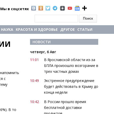
Мы в соцсетях
Форма поиска
Поиск
НАУКА
КРАСОТА И ЗДОРОВЬЕ
ДРУГОЕ
СТАТЬИ
ИИ 
НОВОСТИ
четверг, 6 Авг
11:01
В Ярославской области из-за
БПЛА произошло возгорание в
трех частных домах
 напомнить
я с
10:49
Экстренное предупреждение
тему
будет действовать в Крыму до
конца недели
10:42
В России прошло время
бесплатной доставки
6%). В то
продуктов