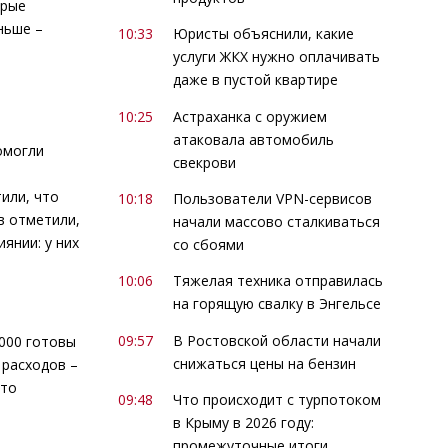
орые
ньше –
10:33
Юристы объяснили, какие
услуги ЖКХ нужно оплачивать
даже в пустой квартире
10:25
Астраханка с оружием
атаковала автомобиль
омогли
свекрови
или, что
10:18
Пользователи VPN-сервисов
в отметили,
начали массово сталкиваться
янии: у них
со сбоями
10:06
Тяжелая техника отправилась
на горящую свалку в Энгельсе
09:57
В Ростовской области начали
 000 готовы
снижаться цены на бензин
 расходов –
это
09:48
Что происходит с турпотоком
в Крыму в 2026 году:
промежуточные итоги