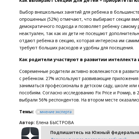
Как выбирают секции для детей – приоритеты ю
Выбор внешкольных занятий для ребенка в большинст
опрошенных (52%) отмечают, что выбирают секции вме
демократичного подхода и позволяет ребенку самому 
неактуален, так как их дети не посещают дополнитель
отдают ребенка в секцию, которая интересна им самим
требуют больших расходов и удобны для посещения.
Как родители участвуют в развитии интеллекта 
Современные родители активно вовлекаются в развити
с ребенком. 27% используют развивающие приложения 
заниматься профессионалы в детском саду, школе или
пособиям. Согласно исследованию Fix Price и Ромир, 
выбрали 56% респондентов. На втором месте оказались
Темы:
мнение эксперта
Автор:
Елена БЫСТРОВА
Подпишитесь на Южный федеральны