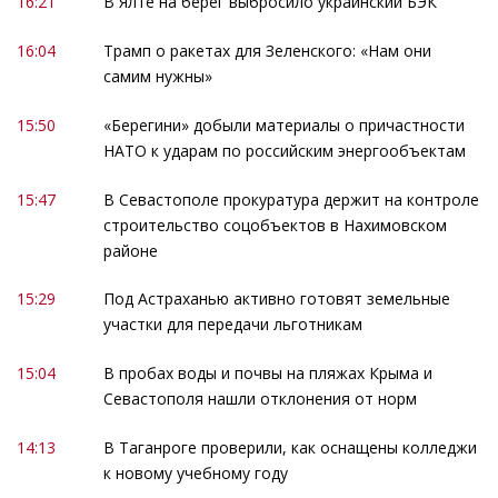
16:21
В Ялте на берег выбросило украинский БЭК
16:04
Трамп о ракетах для Зеленского: «Нам они
самим нужны»
15:50
«Берегини» добыли материалы о причастности
НАТО к ударам по российским энергообъектам
15:47
В Севастополе прокуратура держит на контроле
строительство соцобъектов в Нахимовском
районе
15:29
Под Астраханью активно готовят земельные
участки для передачи льготникам
15:04
В пробах воды и почвы на пляжах Крыма и
Севастополя нашли отклонения от норм
14:13
В Таганроге проверили, как оснащены колледжи
к новому учебному году