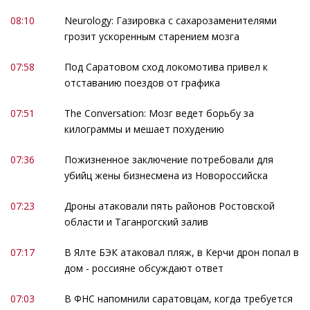
08:10
Neurology: Газировка с сахарозаменителями
грозит ускоренным старением мозга
07:58
Под Саратовом сход локомотива привел к
отставанию поездов от графика
07:51
The Conversation: Мозг ведет борьбу за
килограммы и мешает похудению
07:36
Пожизненное заключение потребовали для
убийц жены бизнесмена из Новороссийска
07:23
Дроны атаковали пять районов Ростовской
области и Таганрогский залив
07:17
В Ялте БЭК атаковал пляж, в Керчи дрон попал в
дом - россияне обсуждают ответ
07:03
В ФНС напомнили саратовцам, когда требуется