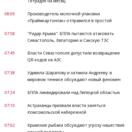
Тетрадзе на месяц
08:09
Производитель молочной упаковки
«Праймкартонпак» отправился в простой
07:58
"Радар Крыма": БПЛА пытаются атаковать
Севастополь, Евпаторию и Сакскую ТЭС
07:45
Власти Севастополя допустили возвращение
QR-кодов на АЗС
07:38
Удивила Шарапову и затмила Андрееву: в
мировом теннисе обсуждают новый феномен
07:24
БПЛА ликвидировали над Липецкой областью
07:10
Астраханцы призвали власти заняться
Комсомольской набережной
07:02
Крымские рыбаки обсуждают угрозу нашествия
хищной пеламиды