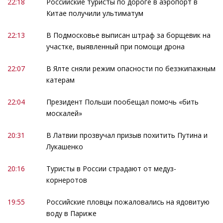
22:18
Российские туристы по дороге в аэропорт в
Китае получили ультиматум
22:13
В Подмосковье выписан штраф за борщевик на
участке, выявленный при помощи дрона
22:07
В Ялте сняли режим опасности по безэкипажным
катерам
22:04
Президент Польши пообещал помочь «бить
москалей»
20:31
В Латвии прозвучал призыв похитить Путина и
Лукашенко
20:16
Туристы в России страдают от медуз-
корнеротов
19:55
Российские пловцы пожаловались на ядовитую
воду в Париже