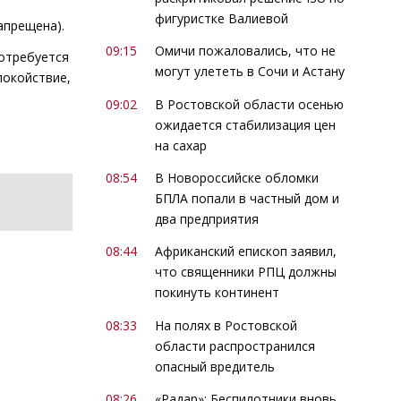
фигуристке Валиевой
апрещена).
09:15
Омичи пожаловались, что не
потребуется
могут улететь в Сочи и Астану
покойствие,
09:02
В Ростовской области осенью
ожидается стабилизация цен
на сахар
08:54
В Новороссийске обломки
БПЛА попали в частный дом и
два предприятия
08:44
Африканский епископ заявил,
что священники РПЦ должны
покинуть континент
08:33
На полях в Ростовской
области распространился
опасный вредитель
08:26
«Радар»: Беспилотники вновь