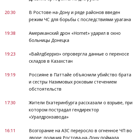
20:30
В Ростове-на-Дону и ряде районов введен
режим ЧС для борьбы с последствиями урагана
19:38
Американский дрон «Hornet» ударил в окно
больницы Донецка
19:23
«Вайлдберриз» опровергла данные о переносе
складов в Казахстан
19:19
Россияне в Паттайе объяснили убийство брата
и сестры Назимовых роковым стечением
обстоятельств
17:30
Жители Екатеринбурга рассказали о взрыве, при
котором пострадал гендиректор
«Уралдронзавода»
16:11
Возгорание на АЗС переросло в огненное ЧП во
дворе: полиция Ростова-на-Дону поймала