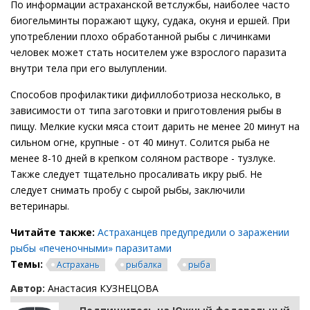
По информации астраханской ветслужбы, наиболее часто
биогельминты поражают щуку, судака, окуня и ершей. При
употреблении плохо обработанной рыбы с личинками
человек может стать носителем уже взрослого паразита
внутри тела при его вылуплении.
Способов профилактики дифиллоботриоза несколько, в
зависимости от типа заготовки и приготовления рыбы в
пищу. Мелкие куски мяса стоит дарить не менее 20 минут на
сильном огне, крупные - от 40 минут. Солится рыба не
менее 8-10 дней в крепком соляном растворе - тузлуке.
Также следует тщательно просаливать икру рыб. Не
следует снимать пробу с сырой рыбы, заключили
ветеринары.
Читайте также:
Астраханцев предупредили о заражении
рыбы «печеночными» паразитами
Темы:
Астрахань
рыбалка
рыба
Автор:
Анастасия КУЗНЕЦОВА