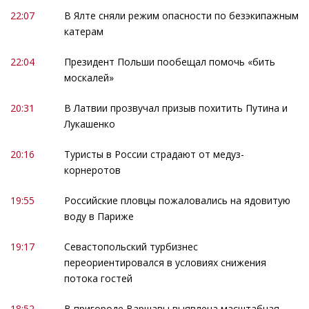
22:07
В Ялте сняли режим опасности по безэкипажным
катерам
22:04
Президент Польши пообещал помочь «бить
москалей»
20:31
В Латвии прозвучал призыв похитить Путина и
Лукашенко
20:16
Туристы в России страдают от медуз-
корнеротов
19:55
Российские пловцы пожаловались на ядовитую
воду в Париже
19:17
Севастопольский турбизнес
переориентировался в условиях снижения
потока гостей
18:52
В пригороде Варшавы выявлена масштабная