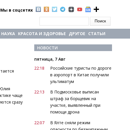
Мы в соцсетях
Форма поиска
Поиск
НАУКА
КРАСОТА И ЗДОРОВЬЕ
ДРУГОЕ
СТАТЬИ
НОВОСТИ
пятница, 7 Авг
22:18
Российские туристы по дороге
итается
в аэропорт в Китае получили
ультиматум
 Юлия
22:13
В Подмосковье выписан
актике чаще
штраф за борщевик на
уются сразу
участке, выявленный при
помощи дрона
22:07
В Ялте сняли режим
опасности по безэкипажным