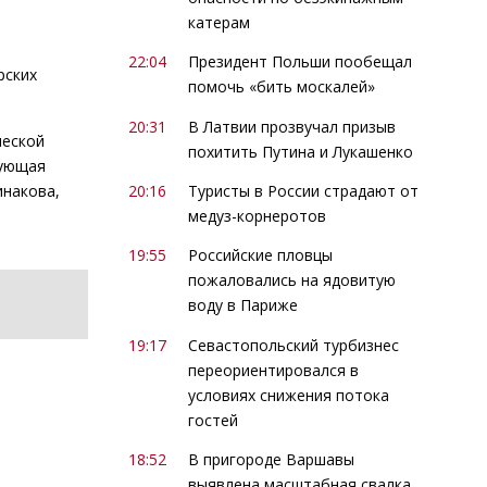
катерам
22:04
Президент Польши пообещал
рских
помочь «бить москалей»
20:31
В Латвии прозвучал призыв
ческой
похитить Путина и Лукашенко
вующая
инакова,
20:16
Туристы в России страдают от
медуз-корнеротов
19:55
Российские пловцы
пожаловались на ядовитую
воду в Париже
19:17
Севастопольский турбизнес
переориентировался в
условиях снижения потока
гостей
18:52
В пригороде Варшавы
выявлена масштабная свалка