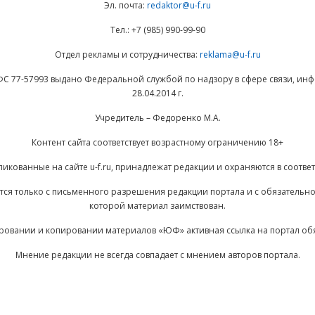
Эл. почта:
redaktor@u-f.ru
Тел.: +7 (985) 990-99-90
Отдел рекламы и сотрудничества:
reklama@u-f.ru
ФС 77-57993 выдано Федеральной службой по надзору в сфере связи, и
28.04.2014 г.
Учредитель – Федоренко М.А.
Контент сайта соответствует возрастному ограничению 18+
ликованные на сайте u-f.ru, принадлежат редакции и охраняются в соответ
ается только с письменного разрешения редакции портала и с обязательн
которой материал заимствован.
ровании и копировании материалов «ЮФ» активная ссылка на портал об
Мнение редакции не всегда совпадает с мнением авторов портала.