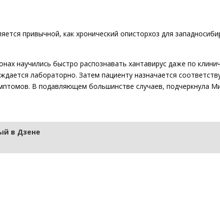
ляется привычной, как хронический описторхоз для западносиби
онах научились быстро распознавать хантавирус даже по клини
ерждается лабораторно. Затем пациенту назначается соответст
имптомов. В подавляющем большинстве случаев, подчеркнула М
й в Дзене