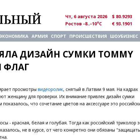
Чт, 6 августа 2026
$ 80.9293
o
Ростов -8..-10
C
€ 93.1901
ЭКОНОМИКА
АРМИЯ
СПОРТ
ПРОИСШЕСТВИЯ
ШОУБИЗНЕС
ЯЛА ДИЗАЙН СУМКИ TOMMY 
Й ФЛАГ
бирает просмотры
видеоролик
, снятый в Латвии 9 мая. На кадрах
ют женщину для проверки. Их внимание привлек дизайн сумки
м показалось, что сочетание цветов на аксессуаре это российск
сы - красная, белая и голубая. Тогда как российский триколор э
оказалось, не в курсе, от чего конкретно они обязаны "защищат
тна.