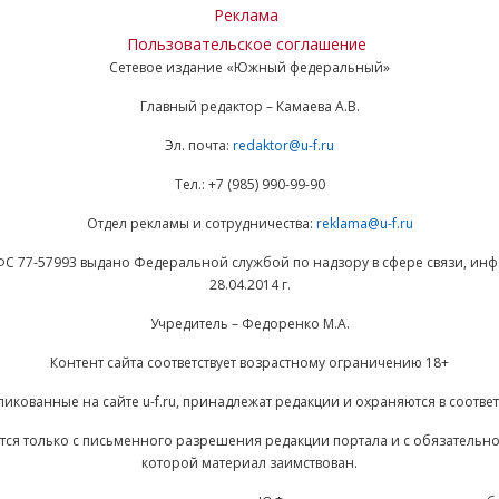
Реклама
Пользовательское соглашение
Сетевое издание «Южный федеральный»
Главный редактор – Камаева А.В.
Эл. почта:
redaktor@u-f.ru
Тел.: +7 (985) 990-99-90
Отдел рекламы и сотрудничества:
reklama@u-f.ru
ФС 77-57993 выдано Федеральной службой по надзору в сфере связи, и
28.04.2014 г.
Учредитель – Федоренко М.А.
Контент сайта соответствует возрастному ограничению 18+
ликованные на сайте u-f.ru, принадлежат редакции и охраняются в соответ
ается только с письменного разрешения редакции портала и с обязательн
которой материал заимствован.