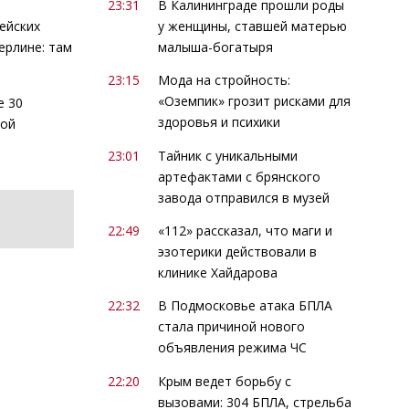
23:31
В Калининграде прошли роды
у женщины, ставшей матерью
ейских
малыша-богатыря
ерлине: там
23:15
Мода на стройность:
«Оземпик» грозит рисками для
е 30
здоровья и психики
ной
23:01
Тайник с уникальными
артефактами с брянского
завода отправился в музей
22:49
«112» рассказал, что маги и
эзотерики действовали в
клинике Хайдарова
22:32
В Подмосковье атака БПЛА
стала причиной нового
объявления режима ЧС
22:20
Крым ведет борьбу с
вызовами: 304 БПЛА, стрельба