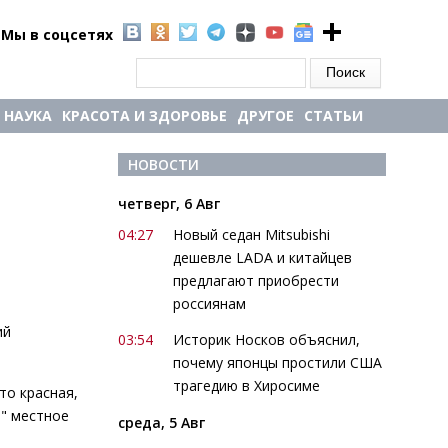
Мы в соцсетях
Форма поиска
Поиск
НАУКА
КРАСОТА И ЗДОРОВЬЕ
ДРУГОЕ
СТАТЬИ
НОВОСТИ
четверг, 6 Авг
04:27
Новый седан Mitsubishi
дешевле LADA и китайцев
предлагают приобрести
россиянам
ий
03:54
Историк Носков объяснил,
почему японцы простили США
трагедию в Хиросиме
то красная,
ь" местное
среда, 5 Авг