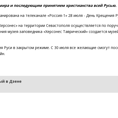
имира и последующим принятием христианства всей Русью.
нирована на телеканале «Россия-1» 28 июля - День Крещения Р
Херсонес» на территории Севастополя осуществляется по пору
ния музея-заповедника «Херсонес Таврический» создается музе
я Руси в закрытом режиме. С 30 июля все желающие смогут пос
йн.
й в Дзене