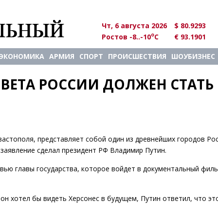
Чт, 6 августа 2026
$ 80.9293
o
Ростов -8..-10
C
€ 93.1901
ЭКОНОМИКА
АРМИЯ
СПОРТ
ПРОИСШЕСТВИЯ
ШОУБИЗНЕС
ЕТА РОССИИ ДОЛЖЕН СТАТЬ 
вастополя, представляет собой один из древнейших городов Рос
 заявление сделал президент РФ Владимир Путин.
вью главы государства, которое войдет в документальный фил
он хотел бы видеть Херсонес в будущем, Путин ответил, что эт