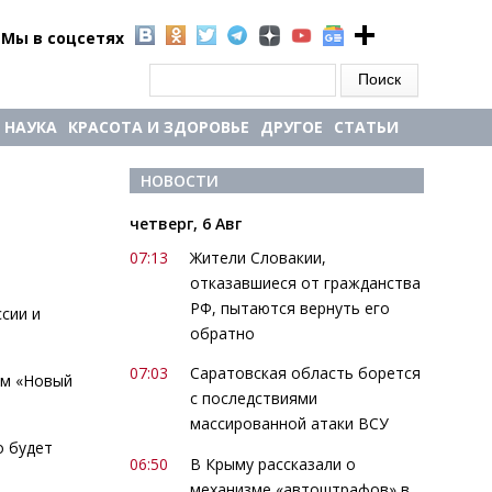
Мы в соцсетях
Форма поиска
Поиск
НАУКА
КРАСОТА И ЗДОРОВЬЕ
ДРУГОЕ
СТАТЬИ
НОВОСТИ
четверг, 6 Авг
07:13
Жители Словакии,
отказавшиеся от гражданства
РФ, пытаются вернуть его
сии и
обратно
07:03
Саратовская область борется
ьм «Новый
с последствиями
массированной атаки ВСУ
о будет
06:50
В Крыму рассказали о
механизме «автоштрафов» в