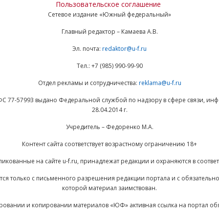
Пользовательское соглашение
Сетевое издание «Южный федеральный»
Главный редактор – Камаева А.В.
Эл. почта:
redaktor@u-f.ru
Тел.: +7 (985) 990-99-90
Отдел рекламы и сотрудничества:
reklama@u-f.ru
ФС 77-57993 выдано Федеральной службой по надзору в сфере связи, и
28.04.2014 г.
Учредитель – Федоренко М.А.
Контент сайта соответствует возрастному ограничению 18+
ликованные на сайте u-f.ru, принадлежат редакции и охраняются в соответ
ается только с письменного разрешения редакции портала и с обязательн
которой материал заимствован.
ровании и копировании материалов «ЮФ» активная ссылка на портал об