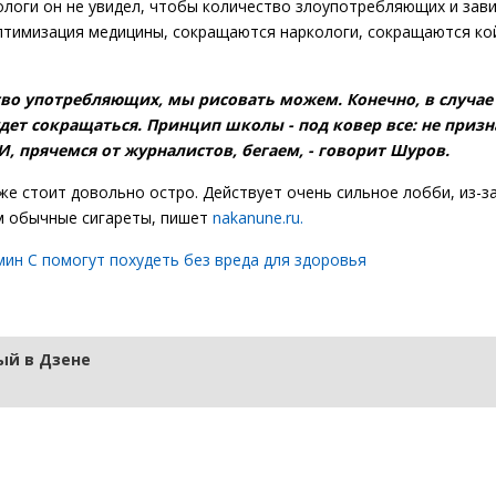
ологи он не увидел, чтобы количество злоупотребляющих и зав
оптимизация медицины, сокращаются наркологи, сокращаются кой
ство употребляющих, мы рисовать можем. Конечно, в случае
дет сокращаться. Принцип школы - под ковер все: не призн
И, прячемся от журналистов, бегаем, - говорит Шуров.
е стоит довольно остро. Действует очень сильное лобби, из-за
м обычные сигареты, пишет
nakanune.ru.
мин С помогут похудеть без вреда для здоровья
й в Дзене