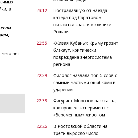
исимых
ки, а
23:12
Пострадавшую от наезда
катера под Саратовом
пытаются спасти в клинике
 если
Рошаля
аем,
22:55
«Живая Кубань»: Крыму грозит
блэкаут, критически
 чего нет
повреждена энергосистема
региона
22:39
Филолог назвала топ-5 слов с
самыми частыми ошибками в
ударении
22:38
Фигурист Морозов рассказал,
как прошел эксперимент с
«беременным» животом
22:26
В Ростовской области на
треть выросло число