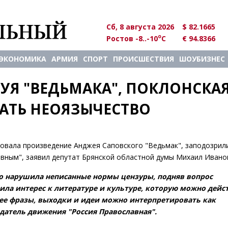
Сб, 8 августа 2026
$ 82.1665
o
Ростов -8..-10
C
€ 94.8366
ЭКОНОМИКА
АРМИЯ
СПОРТ
ПРОИСШЕСТВИЯ
ШОУБИЗНЕС
УЯ "ВЕДЬМАКА", ПОКЛОНСКАЯ
АТЬ НЕОЯЗЫЧЕСТВО
овала произведение Анджея Саповского "Ведьмак", заподозрил
вным", заявил депутат Брянской областной думы Михаил Ивано
ко нарушила неписанные нормы цензуры, подняв вопрос
ила интерес к литературе и культуре, которую можно дейс
 ее фразы, выходки и идеи можно интерпретировать как
датель движения "Россия Православная".