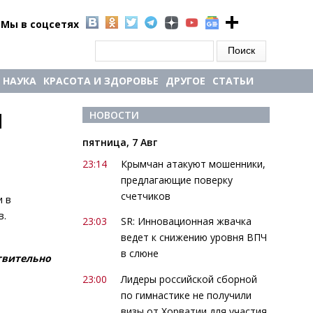
Мы в соцсетях
Форма поиска
Поиск
НАУКА
КРАСОТА И ЗДОРОВЬЕ
ДРУГОЕ
СТАТЬИ
 
НОВОСТИ
пятница, 7 Авг
23:14
Крымчан атакуют мошенники,
предлагающие поверку
счетчиков
и в
в.
23:03
SR: Инновационная жвачка
ведет к снижению уровня ВПЧ
в слюне
твительно
23:00
Лидеры российской сборной
по гимнастике не получили
визы от Хорватии для участия