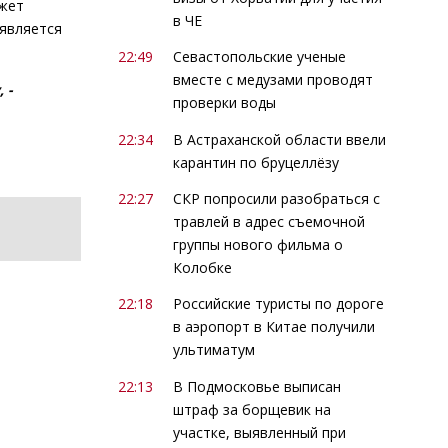
ожет
в ЧЕ
 является
22:49
Севастопольские ученые
вместе с медузами проводят
 -
проверки воды
22:34
В Астраханской области ввели
карантин по бруцеллёзу
22:27
СКР попросили разобраться с
травлей в адрес съемочной
группы нового фильма о
Колобке
22:18
Российские туристы по дороге
в аэропорт в Китае получили
ультиматум
22:13
В Подмосковье выписан
штраф за борщевик на
участке, выявленный при