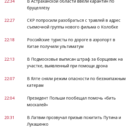
22:34
В Астраханской области ввели карантин по
бруцеллёзу
22:27
СКР попросили разобраться с травлей в адрес
съемочной группы нового фильма о Колобке
22:18
Российские туристы по дороге в аэропорт в
Китае получили ультиматум
22:13
В Подмосковье выписан штраф за борщевик на
участке, выявленный при помощи дрона
22:07
В Ялте сняли режим опасности по безэкипажным
катерам
22:04
Президент Польши пообещал помочь «бить
москалей»
20:31
В Латвии прозвучал призыв похитить Путина и
Лукашенко