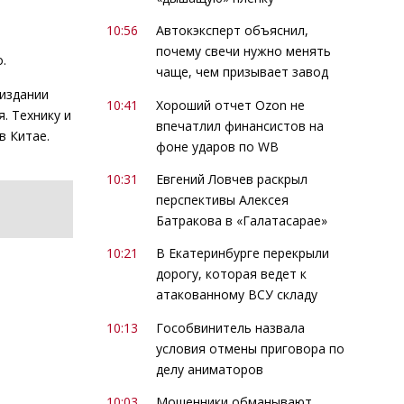
10:56
Автокэксперт объяснил,
почему свечи нужно менять
.
чаще, чем призывает завод
 издании
10:41
Хороший отчет Ozon не
. Технику и
впечатлил финансистов на
в Китае.
фоне ударов по WB
10:31
Евгений Ловчев раскрыл
перспективы Алексея
Батракова в «Галатасарае»
10:21
В Екатеринбурге перекрыли
дорогу, которая ведет к
атакованному ВСУ складу
10:13
Гособвинитель назвала
условия отмены приговора по
делу аниматоров
10:03
Мошенники обманывают