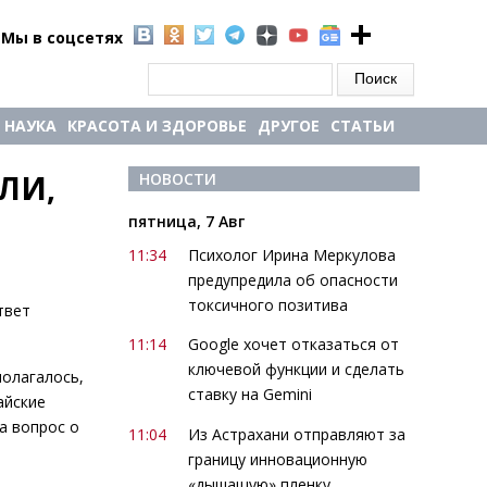
Мы в соцсетях
Форма поиска
Поиск
НАУКА
КРАСОТА И ЗДОРОВЬЕ
ДРУГОЕ
СТАТЬИ
И, 
НОВОСТИ
пятница, 7 Авг
11:34
Психолог Ирина Меркулова
предупредила об опасности
токсичного позитива
твет
11:14
Google хочет отказаться от
ключевой функции и сделать
полагалось,
ставку на Gemini
айские
а вопрос о
11:04
Из Астрахани отправляют за
границу инновационную
«дышащую» пленку