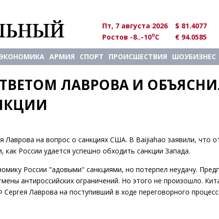
Пт, 7 августа 2026
$ 81.4077
o
Ростов -8..-10
C
€ 94.0585
ЭКОНОМИКА
АРМИЯ
СПОРТ
ПРОИСШЕСТВИЯ
ШОУБИЗНЕС
ТВЕТОМ ЛАВРОВА И ОБЪЯСНИЛ
АНКЦИИ
 Лаврова на вопрос о санкциях США. В Baijiahao заявили, что о
, как России удается успешно обходить санкции Запада.
омику России "адовыми" санкциями, но потерпел неудачу. Пред
мены антироссийских ограничений. Но этого не произошло. Кит
 Сергея Лаврова на поступивший в ходе переговорного процесс