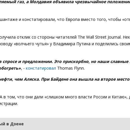
ляемый газ, а Молдавия объявила чрезвычайное положени
шантаже и констатировали, что Европа вместо того, чтобы «от
лучила отклик со стороны читателей The Wall Street Journal. Н
оводу «волчьего чутья» у Владимира Путина и поделились сво
 спросе и предложении. Это прискорбно, но наши славные
 обогреть»
, -
констатировал
Thomas Flynn.
нефти, чем Аляска. При Байдене она вышла на второе место
А в том, что они дали «слишком много власти России и Китаю», 
истрации.
й в Дзене