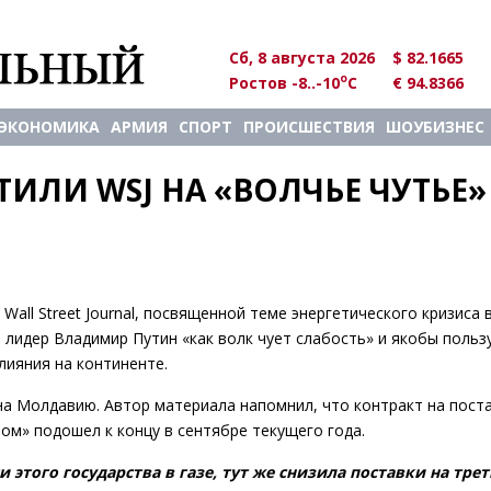
Сб, 8 августа 2026
$ 82.1665
o
Ростов -8..-10
C
€ 94.8366
ЭКОНОМИКА
АРМИЯ
СПОРТ
ПРОИСШЕСТВИЯ
ШОУБИЗНЕС
ИЛИ WSJ НА «ВОЛЧЬЕ ЧУТЬЕ» 
all Street Journal, посвященной теме энергетического кризиса 
 лидер Владимир Путин «как волк чует слабость» и якобы польз
лияния на континенте.
на Молдавию. Автор материала напомнил, что контракт на пост
ом» подошел к концу в сентябре текущего года.
этого государства в газе, тут же снизила поставки на трет