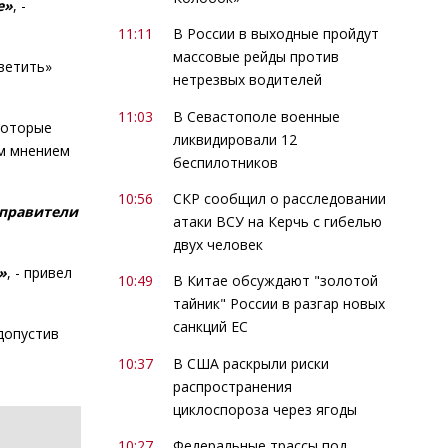
е»
, -
11:11
В России в выходные пройдут
массовые рейды против
ветить»
нетрезвых водителей
11:03
В Севастополе военные
екоторые
ликвидировали 12
им мнением
беспилотников
10:56
СКР сообщил о расследовании
 правители
атаки ВСУ на Керчь с гибелью
двух человек
»
, - привел
10:49
В Китае обсуждают "золотой
тайник" России в разгар новых
санкций ЕС
допустив
10:37
В США раскрыли риски
распространения
циклоспороза через ягоды
10:27
Федеральные трассы под