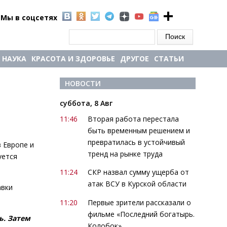
Мы в соцсетях
Форма поиска
Поиск
НАУКА
КРАСОТА И ЗДОРОВЬЕ
ДРУГОЕ
СТАТЬИ
НОВОСТИ
суббота, 8 Авг
11:46
Вторая работа перестала
быть временным решением и
превратилась в устойчивый
в Европе и
тренд на рынке труда
уется
11:24
СКР назвал сумму ущерба от
атак ВСУ в Курской области
авки
11:20
Первые зрители рассказали о
фильме «Последний богатырь.
ь. Затем
Колобок»