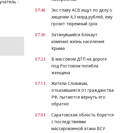
учатель -
07:46
Экс-главу АСВ ищут по делу о
хищении 4,3 млрд рублей, ему
грозит тюремный срок
07:36
Затянувшийся блэкаут
изменил жизнь населения
Крыма
07:23
В массовом ДТП на дороге
под Ростовом погибла
женщина
07:13
Жители Словакии,
отказавшиеся от гражданства
РФ, пытаются вернуть его
обратно
07:03
Саратовская область борется
с последствиями
массированной атаки ВСУ