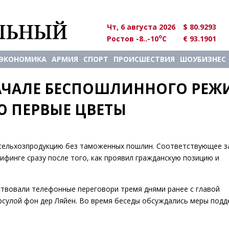
Чт, 6 августа 2026
$ 80.9293
o
Ростов -8..-10
C
€ 93.1901
ЭКОНОМИКА
АРМИЯ
СПОРТ
ПРОИСШЕСТВИЯ
ШОУБИЗНЕС
ЧАЛЕ БЕСПОШЛИННОГО РЕЖИ
Ю ПЕРВЫЕ ЦВЕТЫ
 сельхозпродукцию без таможенных пошлин. Соответствующее з
финге сразу после того, как проявил гражданскую позицию и
твовали телефонные переговори тремя днями ранее с главой
рсулой фон дер Ляйен. Во время беседы обсуждались меры под