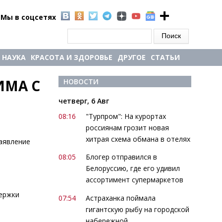
Мы в соцсетях
Форма поиска
Поиск
НАУКА
КРАСОТА И ЗДОРОВЬЕ
ДРУГОЕ
СТАТЬИ
МА С 
НОВОСТИ
четверг, 6 Авг
08:16
"Турпром": На курортах
россиянам грозит новая
хитрая схема обмана в отелях
аявление
08:05
Блогер отправился в
Белоруссию, где его удивил
ассортимент супермаркетов
держки
07:54
Астраханка поймала
гигантскую рыбу на городской
набережной