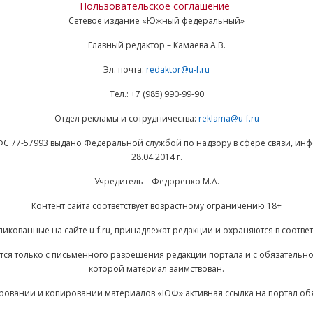
Пользовательское соглашение
Сетевое издание «Южный федеральный»
Главный редактор – Камаева А.В.
Эл. почта:
redaktor@u-f.ru
Тел.: +7 (985) 990-99-90
Отдел рекламы и сотрудничества:
reklama@u-f.ru
ФС 77-57993 выдано Федеральной службой по надзору в сфере связи, и
28.04.2014 г.
Учредитель – Федоренко М.А.
Контент сайта соответствует возрастному ограничению 18+
ликованные на сайте u-f.ru, принадлежат редакции и охраняются в соответ
ается только с письменного разрешения редакции портала и с обязательн
которой материал заимствован.
ровании и копировании материалов «ЮФ» активная ссылка на портал об