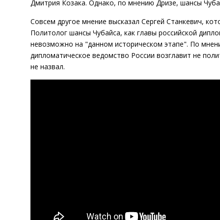
Дмитрия Козака. Однако, по мнению Дризе, шансы Чуба
Совсем другое мнение высказал Сергей Станкевич, кот
Политолог шансы Чубайса, как главы российской диплом
невозможно на "данном историческом этапе". По мнен
дипломатическое ведомство России возглавит не поли
не назвал.