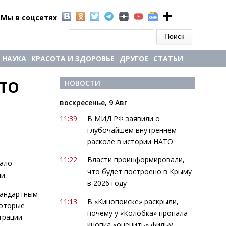
Мы в соцсетях
Форма поиска
Поиск
НАУКА
КРАСОТА И ЗДОРОВЬЕ
ДРУГОЕ
СТАТЬИ
ТО 
НОВОСТИ
воскресенье, 9 Авг
11:39
В МИД РФ заявили о
глубочайшем внутреннем
расколе в истории НАТО
11:22
Власти проинформировали,
тало
что будет построено в Крыму
и.
в 2026 году
тандартным
11:13
В «Кинопоиске» раскрыли,
которые
почему у «Колобка» пропала
трации
кнопка «оценить» фильм