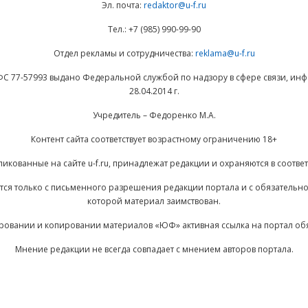
Эл. почта:
redaktor@u-f.ru
Тел.: +7 (985) 990-99-90
Отдел рекламы и сотрудничества:
reklama@u-f.ru
ФС 77-57993 выдано Федеральной службой по надзору в сфере связи, и
28.04.2014 г.
Учредитель – Федоренко М.А.
Контент сайта соответствует возрастному ограничению 18+
ликованные на сайте u-f.ru, принадлежат редакции и охраняются в соответ
ается только с письменного разрешения редакции портала и с обязательн
которой материал заимствован.
ровании и копировании материалов «ЮФ» активная ссылка на портал об
Мнение редакции не всегда совпадает с мнением авторов портала.