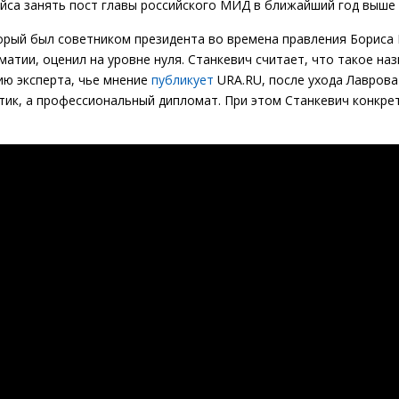
йса занять пост главы российского МИД в ближайший год выше 
орый был советником президента во времена правления Бориса 
атии, оценил на уровне нуля. Станкевич считает, что такое на
ию эксперта, чье мнение
публикует
URA.RU, после ухода Лаврова
тик, а профессиональный дипломат. При этом Станкевич конкре