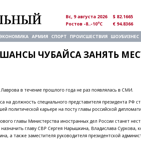
Вс, 9 августа 2026
$ 82.1665
o
Ростов -8..-10
C
€ 94.8366
ЭКОНОМИКА
АРМИЯ
СПОРТ
ПРОИСШЕСТВИЯ
ШОУБИЗНЕС
АНСЫ ЧУБАЙСА ЗАНЯТЬ МЕС
аврова в течение прошлого года не раз появлялась в СМИ.
йса на должность специального представителя президента РФ с
ей политической карьере на посту главы российской дипломати
ового главы Министерства иностранных дел России станет нес
л назначить главу СВР Сергея Нарышкина, Владислава Суркова, 
на, а также заместителя руководителя президентской админис