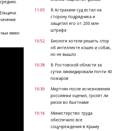
средних.
11:05
В Астрахани суд встал на
Ельцина.
сторону подрядчика и
значение
защитил его от 200 млн
штрафа
тных имен
10:52
Биологи хотели решить спор
об интеллекте кошек и собак,
но не вышло
10:38
В Ростовской области за
сутки ликвидировали почти 40
пожаров
10:30
Мкртчян после исчезновения
россиянки оценил, грозят ли
риски во Вьетнаме
10:16
Министерство труда
обеспечило все
соцучреждения в Крыму