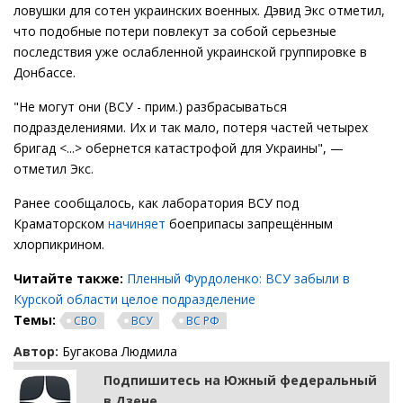
ловушки для сотен украинских военных. Дэвид Экс отметил,
что подобные потери повлекут за собой серьезные
последствия уже ослабленной украинской группировке в
Донбассе.
"Не могут они (ВСУ - прим.) разбрасываться
подразделениями. Их и так мало, потеря частей четырех
бригад <...> обернется катастрофой для Украины", —
отметил Экс.
Ранее сообщалось, как лаборатория ВСУ под
Краматорском
начиняет
боеприпасы запрещённым
хлорпикрином.
Читайте также:
Пленный Фурдоленко: ВСУ забыли в
Курской области целое подразделение
Темы:
СВО
ВСУ
ВС РФ
Автор:
Бугакова Людмила
Подпишитесь на Южный федеральный
в Дзене