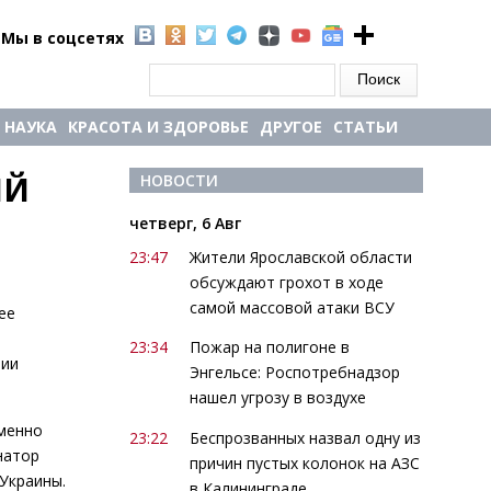
Мы в соцсетях
Форма поиска
Поиск
НАУКА
КРАСОТА И ЗДОРОВЬЕ
ДРУГОЕ
СТАТЬИ
Й 
НОВОСТИ
четверг, 6 Авг
23:47
Жители Ярославской области
обсуждают грохот в ходе
самой массовой атаки ВСУ
ее
23:34
Пожар на полигоне в
нии
Энгельсе: Роспотребнадзор
нашел угрозу в воздухе
именно
23:22
Беспрозванных назвал одну из
натор
причин пустых колонок на АЗС
Украины.
в Калининграде