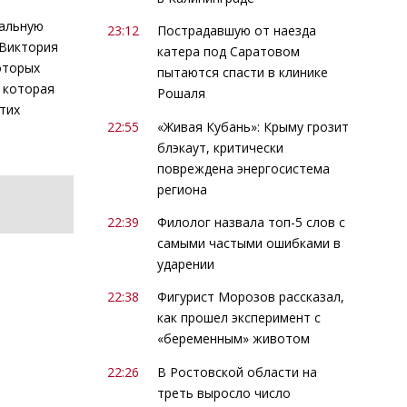
иальную
23:12
Пострадавшую от наезда
 Виктория
катера под Саратовом
оторых
пытаются спасти в клинике
 которая
Рошаля
тих
22:55
«Живая Кубань»: Крыму грозит
блэкаут, критически
повреждена энергосистема
региона
22:39
Филолог назвала топ-5 слов с
самыми частыми ошибками в
ударении
22:38
Фигурист Морозов рассказал,
как прошел эксперимент с
«беременным» животом
22:26
В Ростовской области на
треть выросло число