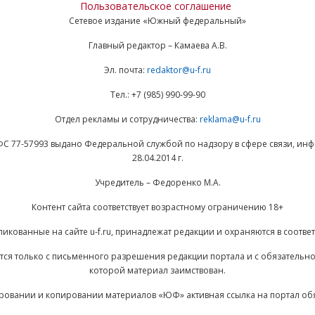
Пользовательское соглашение
Сетевое издание «Южный федеральный»
Главный редактор – Камаева А.В.
Эл. почта:
redaktor@u-f.ru
Тел.: +7 (985) 990-99-90
Отдел рекламы и сотрудничества:
reklama@u-f.ru
ФС 77-57993 выдано Федеральной службой по надзору в сфере связи, и
28.04.2014 г.
Учредитель – Федоренко М.А.
Контент сайта соответствует возрастному ограничению 18+
ликованные на сайте u-f.ru, принадлежат редакции и охраняются в соответ
ается только с письменного разрешения редакции портала и с обязательн
которой материал заимствован.
ровании и копировании материалов «ЮФ» активная ссылка на портал об