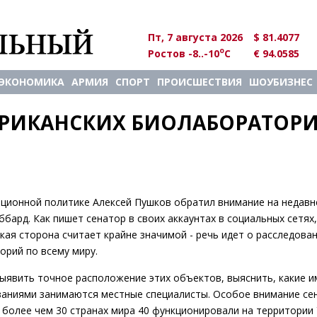
Пт, 7 августа 2026
$ 81.4077
o
Ростов -8..-10
C
€ 94.0585
ЭКОНОМИКА
АРМИЯ
СПОРТ
ПРОИСШЕСТВИЯ
ШОУБИЗНЕС
ЕРИКАНСКИХ БИОЛАБОРАТОРИ
ционной политике Алексей Пушков обратил внимание на недавн
бард. Как пишет сенатор в своих аккаунтах в социальных сетях,
кая сторона считает крайне значимой - речь идет о расследова
рий по всему миру.
выявить точное расположение этих объектов, выяснить, какие 
ованиями занимаются местные специалисты. Особое внимание се
 более чем 30 странах мира 40 функционировали на территории 