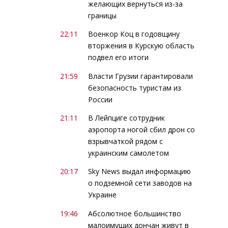
желающих вернуться из-за
границы
22:11
Военкор Коц в годовщину
вторжения в Курскую область
подвел его итоги
21:59
Власти Грузии гарантировали
безопасность туристам из
России
21:11
В Лейпциге сотрудник
аэропорта ногой сбил дрон со
взрывчаткой рядом с
украинским самолетом
20:17
Sky News выдал информацию
о подземной сети заводов на
Украине
19:46
Абсолютное большинство
малоимущих дончан живут в