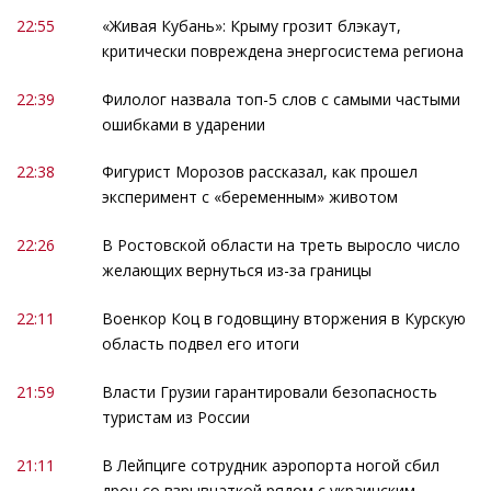
22:55
«Живая Кубань»: Крыму грозит блэкаут,
критически повреждена энергосистема региона
22:39
Филолог назвала топ-5 слов с самыми частыми
ошибками в ударении
22:38
Фигурист Морозов рассказал, как прошел
эксперимент с «беременным» животом
22:26
В Ростовской области на треть выросло число
желающих вернуться из-за границы
22:11
Военкор Коц в годовщину вторжения в Курскую
область подвел его итоги
21:59
Власти Грузии гарантировали безопасность
туристам из России
21:11
В Лейпциге сотрудник аэропорта ногой сбил
дрон со взрывчаткой рядом с украинским