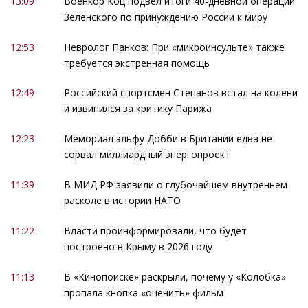
13:09
Военкор Коц подвел итоги 40-дневной операции
Зеленского по принуждению России к миру
12:53
Невролог Панков: При «микроинсульте» также
требуется экстренная помощь
12:49
Российский спортсмен Степанов встал на колени
и извинился за критику Парижа
12:23
Мемориал эльфу Добби в Британии едва не
сорвал миллиардный энергопроект
11:39
В МИД РФ заявили о глубочайшем внутреннем
расколе в истории НАТО
11:22
Власти проинформировали, что будет
построено в Крыму в 2026 году
11:13
В «Кинопоиске» раскрыли, почему у «Колобка»
пропала кнопка «оценить» фильм