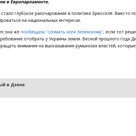
ию в Европарламенте.
, стало глубокое разочарование в политике Брюсселя. Вместо п
ироваться на национальных интересах.
ее она же
пообещала "сломать ноги Зеленскому"
, если тот реши
требование отобрать у Украины земли. Весной прошлого года Д
бращать внимания на высказывания румынских властей, которые
й в Дзене