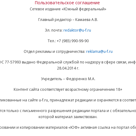
Пользовательское соглашение
Сетевое издание «Южный федеральный»
Главный редактор – Камаева А.В.
Эл. почта:
redaktor@u-f.ru
Тел.: +7 (985) 990-99-90
Отдел рекламы и сотрудничества:
reklama@u-f.ru
ФС 77-57993 выдано Федеральной службой по надзору в сфере связи, и
28.04.2014 г.
Учредитель – Федоренко М.А.
Контент сайта соответствует возрастному ограничению 18+
ликованные на сайте u-f.ru, принадлежат редакции и охраняются в соответ
ается только с письменного разрешения редакции портала и с обязательн
которой материал заимствован.
ровании и копировании материалов «ЮФ» активная ссылка на портал об