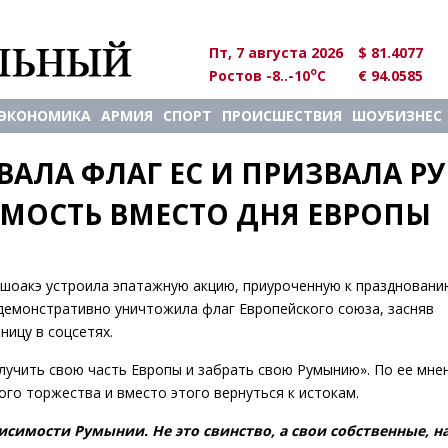
Пт, 7 августа 2026
$ 81.4077
o
Ростов -8..-10
C
€ 94.0585
ЭКОНОМИКА
АРМИЯ
СПОРТ
ПРОИСШЕСТВИЯ
ШОУБИЗНЕС
АЛА ФЛАГ ЕС И ПРИЗВАЛА РУ
МОСТЬ ВМЕСТО ДНЯ ЕВРОПЫ
шоакэ устроила эпатажную акцию, приуроченную к праздновани
демонстративно уничтожила флаг Европейского союза, засняв
ницу в соцсетях.
лучить свою часть Европы и забрать свою Румынию». По ее мне
го торжества и вместо этого вернуться к истокам.
исимости Румынии. Не это свинство, а свои собственные, 