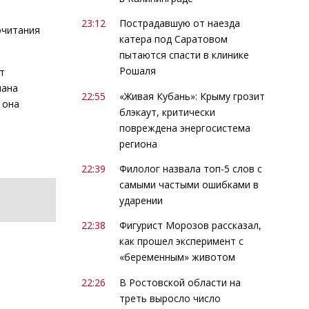
23:12
Пострадавшую от наезда
очитания
катера под Саратовом
пытаются спасти в клинике
Рошаля
т
иана
22:55
«Живая Кубань»: Крыму грозит
 она
блэкаут, критически
повреждена энергосистема
региона
22:39
Филолог назвала топ-5 слов с
самыми частыми ошибками в
ударении
22:38
Фигурист Морозов рассказал,
как прошел эксперимент с
«беременным» животом
22:26
В Ростовской области на
треть выросло число