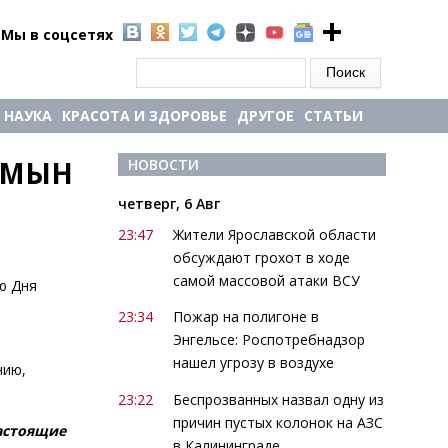
Мы в соцсетях
Форма поиска
Поиск
НАУКА
КРАСОТА И ЗДОРОВЬЕ
ДРУГОЕ
СТАТЬИ
МЫН 
НОВОСТИ
четверг, 6 Авг
23:47
Жители Ярославской области
обсуждают грохот в ходе
самой массовой атаки ВСУ
ю Дня
23:34
Пожар на полигоне в
Энгельсе: Роспотребнадзор
нашел угрозу в воздухе
нию,
23:22
Беспрозванных назвал одну из
причин пустых колонок на АЗС
настоящие
в Калининграде