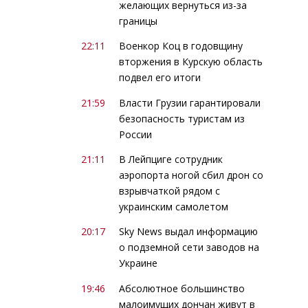
желающих вернуться из-за
границы
22:11
Военкор Коц в годовщину
вторжения в Курскую область
подвел его итоги
21:59
Власти Грузии гарантировали
безопасность туристам из
России
21:11
В Лейпциге сотрудник
аэропорта ногой сбил дрон со
взрывчаткой рядом с
украинским самолетом
20:17
Sky News выдал информацию
о подземной сети заводов на
Украине
19:46
Абсолютное большинство
малоимущих дончан живут в