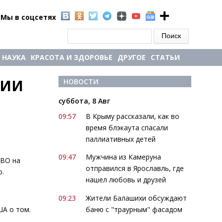
Мы в соцсетях
Форма поиска
Поиск
НАУКА
КРАСОТА И ЗДОРОВЬЕ
ДРУГОЕ
СТАТЬИ
ИИ 
НОВОСТИ
суббота, 8 Авг
09:57
В Крыму рассказали, как во
время блэкаута спасали
паллиативных детей
09:47
Мужчина из Камеруна
СВО на
отправился в Ярославль, где
о.
нашел любовь и друзей
09:23
Жители Балашихи обсуждают
баню с "траурным" фасадом
ША о том.