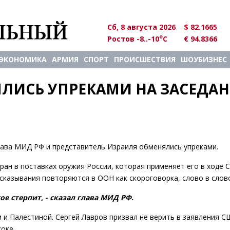
Сб, 8 августа 2026
$ 82.1665
o
Ростов -8..-10
C
€ 94.8366
ЭКОНОМИКА
АРМИЯ
СПОРТ
ПРОИСШЕСТВИЯ
ШОУБИЗНЕС
ЛИСЬ УПРЕКАМИ НА ЗАСЕДАН
ава МИД РФ и представитель Израиля обменялись упреками.
ран в поставках оружия России, которая применяет его в ходе 
высказывания повторяются в ООН как скороговорка, слово в слов
ое стерпит, - сказал глава МИД РФ.
и Палестиной. Сергей Лавров призвал не верить в заявления С
оке.