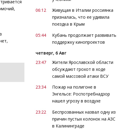
атривается
омочий,
06:12
Живущая в Италии россиянка
призналась, что ее удивила
поездка в Крым
в
05:44
Кубань продолжает развивать
нет,
поддержку кинопроектов
четверг, 6 Авг
23:47
Жители Ярославской области
обсуждают грохот в ходе
самой массовой атаки ВСУ
23:34
Пожар на полигоне в
Энгельсе: Роспотребнадзор
нашел угрозу в воздухе
23:22
Беспрозванных назвал одну из
причин пустых колонок на АЗС
в Калининграде