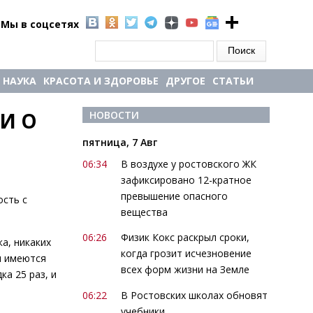
Мы в соцсетях
Форма поиска
Поиск
НАУКА
КРАСОТА И ЗДОРОВЬЕ
ДРУГОЕ
СТАТЬИ
 О 
НОВОСТИ
пятница, 7 Авг
06:34
В воздухе у ростовского ЖК
зафиксировано 12-кратное
превышение опасного
ость с
вещества
06:26
Физик Кокс раскрыл сроки,
а, никаких
когда грозит исчезновение
и имеются
всех форм жизни на Земле
а 25 раз, и
06:22
В Ростовских школах обновят
учебники