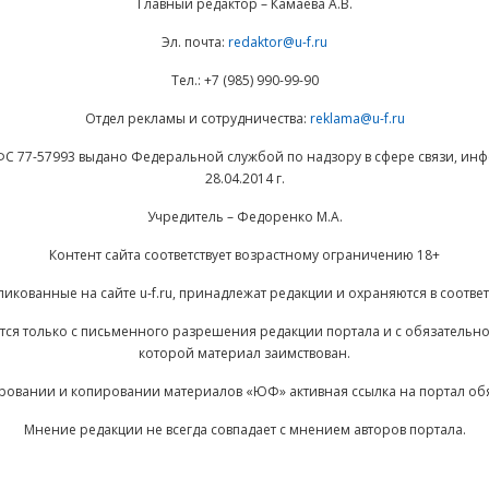
Главный редактор – Камаева А.В.
Эл. почта:
redaktor@u-f.ru
Тел.: +7 (985) 990-99-90
Отдел рекламы и сотрудничества:
reklama@u-f.ru
ФС 77-57993 выдано Федеральной службой по надзору в сфере связи, и
28.04.2014 г.
Учредитель – Федоренко М.А.
Контент сайта соответствует возрастному ограничению 18+
ликованные на сайте u-f.ru, принадлежат редакции и охраняются в соответ
ается только с письменного разрешения редакции портала и с обязательн
которой материал заимствован.
ровании и копировании материалов «ЮФ» активная ссылка на портал об
Мнение редакции не всегда совпадает с мнением авторов портала.